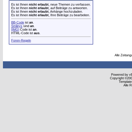
Es ist Ihnen
nicht erlaubt
, neue Themen zu verfassen.
Es ist Ihnen
nicht erlaubt
, auf Beiträge zu antworten.
Es ist Ihnen
nicht erlaubt
, Anhänge hochzuladen.
Es ist Ihnen
nicht erlaubt
, Ihre Beiträge zu bearbeiten.
BB-Code
ist
an
.
Smileys
sind
an
.
[IMG]
Code ist
an
.
HTML-Code ist
aus
.
Foren-Regeln
Alle Zeitang
Powered by vBu
Copyright ©2000
Template
Alle 