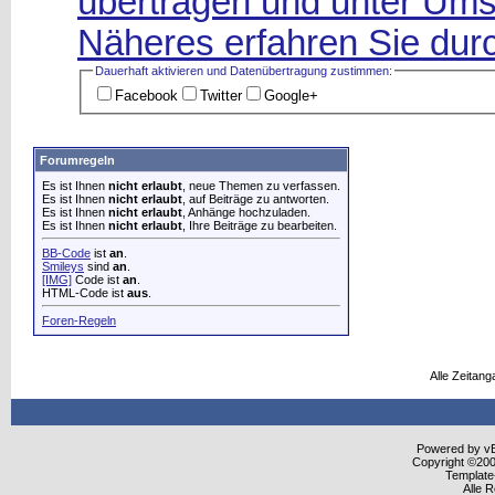
übertragen und unter Ums
Näheres erfahren Sie durc
Dauerhaft aktivieren und Datenüber­tragung zustimmen:
Facebook
Twitter
Google+
Forumregeln
Es ist Ihnen
nicht erlaubt
, neue Themen zu verfassen.
Es ist Ihnen
nicht erlaubt
, auf Beiträge zu antworten.
Es ist Ihnen
nicht erlaubt
, Anhänge hochzuladen.
Es ist Ihnen
nicht erlaubt
, Ihre Beiträge zu bearbeiten.
BB-Code
ist
an
.
Smileys
sind
an
.
[IMG]
Code ist
an
.
HTML-Code ist
aus
.
Foren-Regeln
Alle Zeitang
Powered by vBu
Copyright ©2000
Template
Alle 