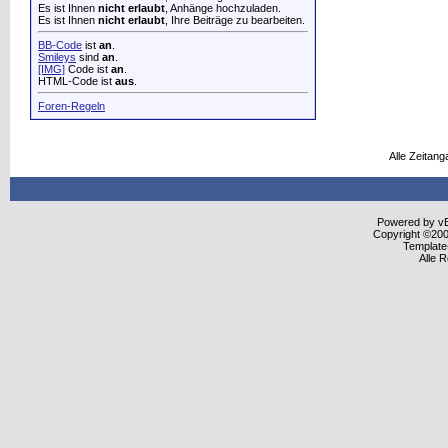
Es ist Ihnen
nicht erlaubt
, Anhänge hochzuladen.
Es ist Ihnen
nicht erlaubt
, Ihre Beiträge zu bearbeiten.
BB-Code
ist
an
.
Smileys
sind
an
.
[IMG]
Code ist
an
.
HTML-Code ist
aus
.
Foren-Regeln
Alle Zeitang
Powered by vBu
Copyright ©2000
Template
Alle 