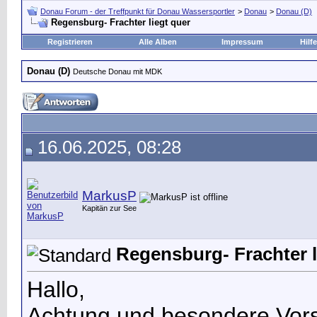
Donau Forum - der Treffpunkt für Donau Wassersportler
>
Donau
>
Donau (D)
Regensburg- Frachter liegt quer
Registrieren
Alle Alben
Impressum
Hilfe
Donau (D)
Deutsche Donau mit MDK
16.06.2025, 08:28
MarkusP
Kapitän zur See
Regensburg- Frachter l
Hallo,
Achtung und besondere Vors