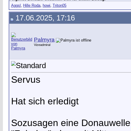
Aggsl
,
Hille Roda
,
howi
,
Triton05
17.06.2025, 17:16
Palmyra
Vizeadmiral
Servus
Hat sich erledigt
Sozusagen eine Donauwelle h