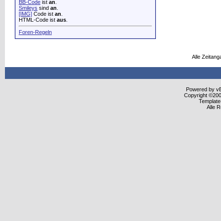
BB-Code
ist
an
.
Smileys
sind
an
.
[IMG]
Code ist
an
.
HTML-Code ist
aus
.
Foren-Regeln
Alle Zeitang
Powered by vBu
Copyright ©2000
Template
Alle 