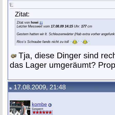
Zitat:
Zitat von
howi
Letzter Messwert vom
17.08.09 14:15
Uhr:
177
cm
Gestern hatten wir lt. Schleusenwärter (Hab extra vorher angefun
Rico´s Schraube fands nicht zu toll
Tja, diese Dinger sind re
das Lager umgeräumt? Pro
17.08.2009, 21:48
kombe
Gesperrt