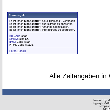
Forumregeln
Es ist Ihnen
nicht erlaubt
, neue Themen zu verfassen.
Es ist Ihnen
nicht erlaubt
, auf Beiträge zu antworten.
Es ist Ihnen
nicht erlaubt
, Anhänge hochzuladen.
Es ist Ihnen
nicht erlaubt
, Ihre Beiträge zu bearbeiten.
BB-Code
ist
an
.
Smileys
sind
an
.
[IMG]
Code ist
an
.
HTML-Code ist
aus
.
Foren-Regeln
Alle Zeitangaben in 
Powered by vBu
Copyright ©2000
Template
Alle 