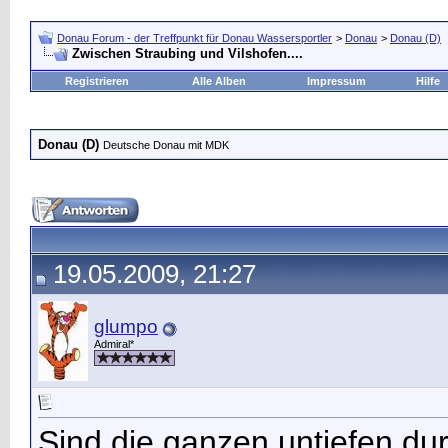
Donau Forum - der Treffpunkt für Donau Wassersportler
>
Donau
>
Donau (D)
Zwischen Straubing und Vilshofen....
Registrieren
Alle Alben
Impressum
Hilfe
Donau (D)
Deutsche Donau mit MDK
19.05.2009, 21:27
glumpo
Admiral*
Sind die ganzen untiefen du