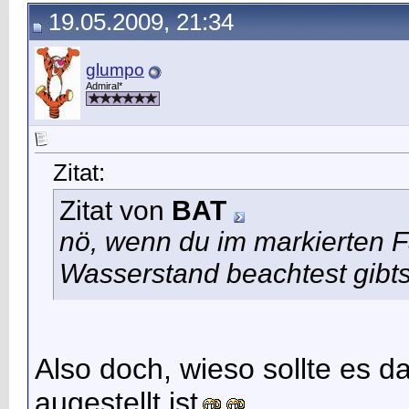
19.05.2009, 21:34
glumpo
Admiral*
Zitat:
Zitat von
BAT
nö, wenn du im markierten F
Wasserstand beachtest gibts
Also doch, wieso sollte es d
augestellt ist