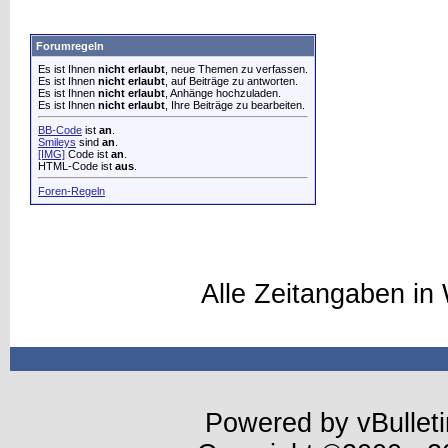
Forumregeln
Es ist Ihnen
nicht erlaubt
, neue Themen zu verfassen.
Es ist Ihnen
nicht erlaubt
, auf Beiträge zu antworten.
Es ist Ihnen
nicht erlaubt
, Anhänge hochzuladen.
Es ist Ihnen
nicht erlaubt
, Ihre Beiträge zu bearbeiten.
BB-Code
ist
an
.
Smileys
sind
an
.
[IMG]
Code ist
an
.
HTML-Code ist
aus
.
Foren-Regeln
Alle Zeitangaben in 
Powered by vBulleti