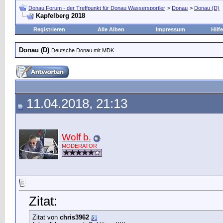
Donau Forum - der Treffpunkt für Donau Wassersportler
>
Donau
>
Donau (D)
Kapfelberg 2018
Registrieren
Alle Alben
Impressum
Hilfe
Donau (D)
Deutsche Donau mit MDK
11.04.2018, 21:13
Wolf b.
MODERATOR
Zitat:
Zitat von
chris3962