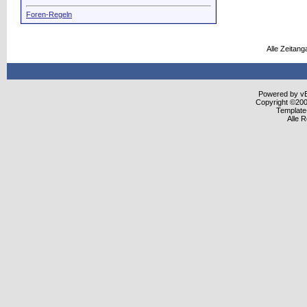
Foren-Regeln
Alle Zeitang
Powered by vBu
Copyright ©2000
Template
Alle 