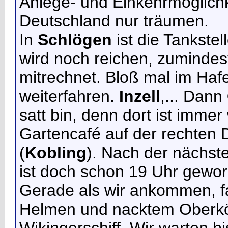
Anlege- und Einkehrmöglichk
Deutschland nur träumen.
In
Schlögen
ist die Tankste
wird noch reichen, zuminde
mitrechnet. Bloß mal im Ha
weiterfahren.
Inzell
,... Dann
satt bin, denn dort ist imme
Gartencafé auf der rechten 
(
Kobling
). Nach der nächst
ist doch schon 19 Uhr gewor
Gerade als wir ankommen, fa
Helmen und nacktem Oberkör