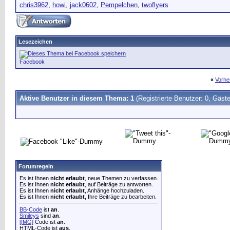
chris3962
,
howi
,
jack0602
,
Pempelchen
,
twoflyers
Lesezeichen
Facebook
«
Vorhe
Aktive Benutzer in diesem Thema: 1
(Registrierte Benutzer: 0, Gäste
Forumregeln
Es ist Ihnen
nicht erlaubt
, neue Themen zu verfassen.
Es ist Ihnen
nicht erlaubt
, auf Beiträge zu antworten.
Es ist Ihnen
nicht erlaubt
, Anhänge hochzuladen.
Es ist Ihnen
nicht erlaubt
, Ihre Beiträge zu bearbeiten.
BB-Code
ist
an
.
Smileys
sind
an
.
[IMG]
Code ist
an
.
HTML-Code ist
aus
.