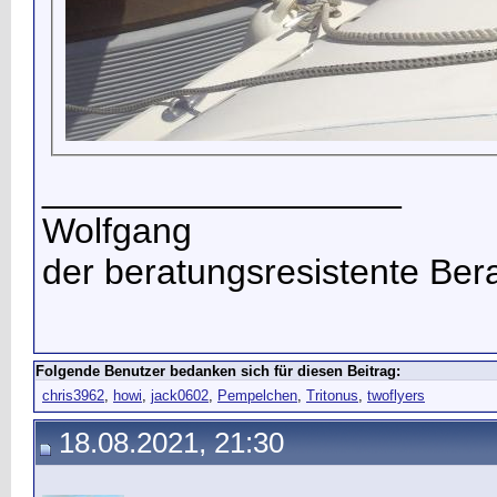
__________________
Wolfgang
der beratungsresistente Ber
Folgende Benutzer bedanken sich für diesen Beitrag:
chris3962
,
howi
,
jack0602
,
Pempelchen
,
Tritonus
,
twoflyers
18.08.2021, 21:30