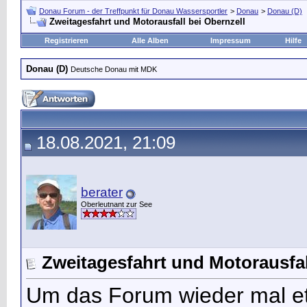
Donau Forum - der Treffpunkt für Donau Wassersportler
>
Donau
>
Donau (D)
Zweitagesfahrt und Motorausfall bei Obernzell
Registrieren
Alle Alben
Impressum
Hilfe
Donau (D)
Deutsche Donau mit MDK
18.08.2021, 21:09
berater
Oberleutnant zur See
Zweitagesfahrt und Motorausfal
Um das Forum wieder mal et