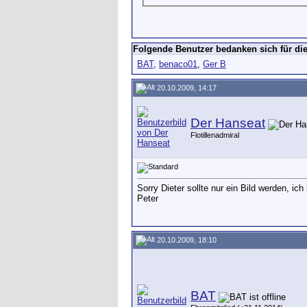
Folgende Benutzer bedanken sich für die
BAT
,
benaco01
,
Ger B
20.10.2009, 14:17
Der Hanseat
Flotillenadmiral
Sorry Dieter sollte nur ein Bild werden, ich
Peter
20.10.2009, 18:10
BAT