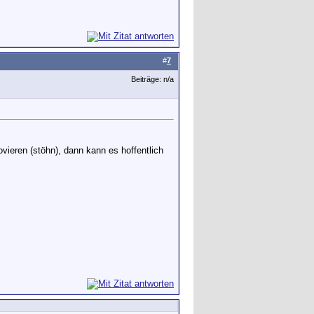
#
7
Beiträge: n/a
ieren (stöhn), dann kann es hoffentlich