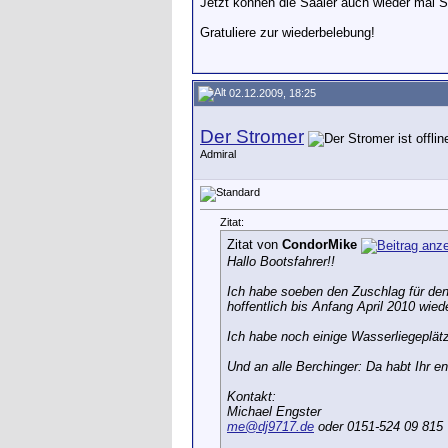
Jetzt können die Saaler auch wieder mal S
Gratuliere zur wiederbelebung!
02.12.2009, 18:25
Der Stromer
Admiral
Zitat:
Zitat von
CondorMike
Hallo Bootsfahrer!!
Ich habe soeben den Zuschlag für den
hoffentlich bis Anfang April 2010 wied
Ich habe noch einige Wasserliegeplätze
Und an alle Berchinger: Da habt Ihr e
Kontakt:
Michael Engster
me@dj9717.de
oder 0151-524 09 815