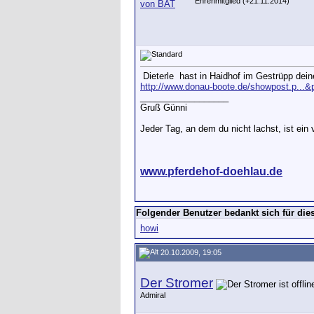
Ehrenmitglied (+21.11.2014)
Dieterle
hast in Haidhof im Gestrüpp dein
http://www.donau-boote.de/showpost.p...
__________________
Gruß Günni
Jeder Tag, an dem du nicht lachst, ist ein 
www.pferdehof-doehlau.de
Folgender Benutzer bedankt sich für dies
howi
20.10.2009, 19:05
Der Stromer
Admiral