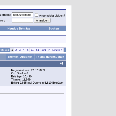
tzername
Angemeldet bleiben?
wort
Heutige Beiträge
Suchen
von 131
1
2
3
4
5
11
51
101
>
Letzte
»
Themen-Optionen
Thema durchsuchen
#
1
Registriert seit: 12.07.2009
Ort: Doofdorf
Beiträge: 10.490
Thanks: 11.949
Erhielt 9.865 mal Danke in 5.810 Beiträgen