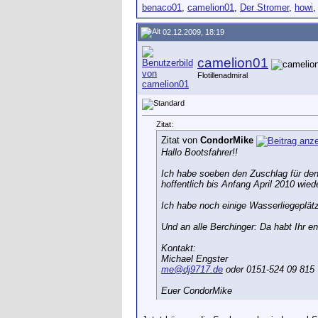
benaco01
,
camelion01
,
Der Stromer
,
howi
02.12.2009, 18:19
camelion01
Flotillenadmiral
Zitat:
Zitat von
CondorMike
Hallo Bootsfahrer!!
Ich habe soeben den Zuschlag für den
hoffentlich bis Anfang April 2010 wied
Ich habe noch einige Wasserliegeplätze
Und an alle Berchinger: Da habt Ihr e
Kontakt:
Michael Engster
me@dj9717.de
oder 0151-524 09 815
Euer CondorMike