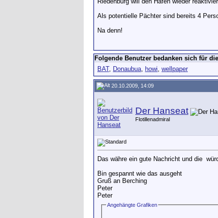
Riedenburg will den Hafen wieder reaktivie
Als potentielle Pächter sind bereits 4 Pe
Na denn!
Folgende Benutzer bedanken sich für die
BAT
,
Donaubua
,
howi
,
wellpaper
20.10.2009, 14:09
Der Hanseat
Flotillenadmiral
Das währe ein gute Nachricht und die
würd
Bin gespannt wie das ausgeht
Gruß an Berching
Peter
Peter
Angehängte Grafiken