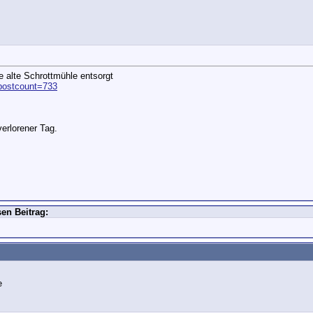
e alte Schrottmühle entsorgt
&postcount=733
verlorener Tag.
en Beitrag: