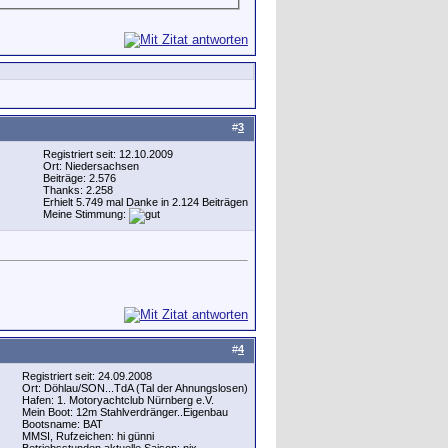
#
3
Registriert seit: 12.10.2009
Ort: Niedersachsen
Beiträge: 2.576
Thanks: 2.258
Erhielt 5.749 mal Danke in 2.124 Beiträgen
Meine Stimmung:
#
4
Registriert seit: 24.09.2008
Ort: Döhlau/SON...TdA (Tal der Ahnungslosen)
Hafen: 1. Motoryachtclub Nürnberg e.V.
Mein Boot: 12m Stahlverdränger..Eigenbau
Bootsname: BAT
MMSI, Rufzeichen: hi günni