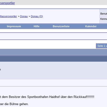
Benu
Wassersportler
>
Donau
>
Donau (D)
Kenn
Impressum
Hilfe
Benutzerliste
Kalender
Seite 1 
t dem Besitzer des Sportboothafen Haidhof über den Rückkauf!!!!!!!!
ber die Bühne gehen.