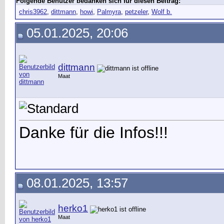
Folgende Benutzer bedanken sich für diesen Beitrag:
chris3962
,
dittmann
,
howi
,
Palmyra
,
petzeler
,
Wolf b.
05.01.2025, 20:06
dittmann
Maat
Danke für die Infos!!!
08.01.2025, 13:57
herko1
Maat