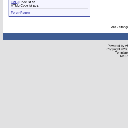
[IMG]
Code ist
an
.
HTML-Code ist
aus
.
Foren-Regeln
Alle Zeitang
Powered by vBu
Copyright ©2000
Template
Alle 