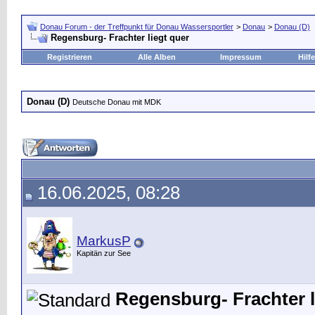
Donau Forum - der Treffpunkt für Donau Wassersportler
>
Donau
>
Donau (D)
Regensburg- Frachter liegt quer
Registrieren
Alle Alben
Impressum
Hilfe
Donau (D)
Deutsche Donau mit MDK
16.06.2025, 08:28
MarkusP
Kapitän zur See
Regensburg- Frachter l