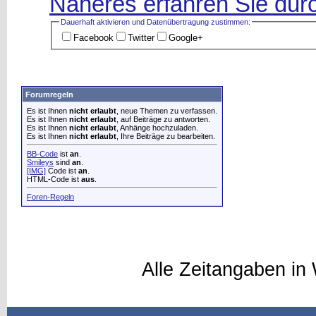
Näheres erfahren Sie durc
Dauerhaft aktivieren und Datenüber­tragung zustimmen:
Facebook
Twitter
Google+
Forumregeln
Es ist Ihnen
nicht erlaubt
, neue Themen zu verfassen.
Es ist Ihnen
nicht erlaubt
, auf Beiträge zu antworten.
Es ist Ihnen
nicht erlaubt
, Anhänge hochzuladen.
Es ist Ihnen
nicht erlaubt
, Ihre Beiträge zu bearbeiten.
BB-Code
ist
an
.
Smileys
sind
an
.
[IMG]
Code ist
an
.
HTML-Code ist
aus
.
Foren-Regeln
Alle Zeitangaben in 