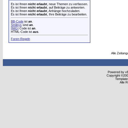
Es ist Ihnen
nicht erlaubt
, neue Themen zu verfassen.
Es ist Ihnen
nicht erlaubt
, auf Beiträge zu antworten.
Es ist Ihnen
nicht erlaubt
, Anhänge hochzuladen.
Es ist Ihnen
nicht erlaubt
, Ihre Beiträge zu bearbeiten.
BB-Code
ist
an
.
Smileys
sind
an
.
[IMG]
Code ist
an
.
HTML-Code ist
aus
.
Foren-Regeln
Alle Zeitang
Powered by vBu
Copyright ©2000
Template
Alle 