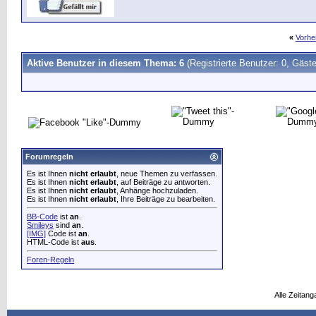
«
Vorhe
Aktive Benutzer in diesem Thema: 6
(Registrierte Benutzer: 0, Gäste
Forumregeln
Es ist Ihnen
nicht erlaubt
, neue Themen zu verfassen.
Es ist Ihnen
nicht erlaubt
, auf Beiträge zu antworten.
Es ist Ihnen
nicht erlaubt
, Anhänge hochzuladen.
Es ist Ihnen
nicht erlaubt
, Ihre Beiträge zu bearbeiten.
BB-Code
ist
an
.
Smileys
sind
an
.
[IMG]
Code ist
an
.
HTML-Code ist
aus
.
Foren-Regeln
Alle Zeitang