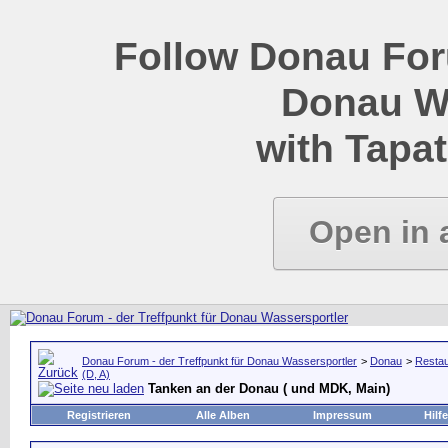
Follow Donau Foru
Donau W
with Tapat
Open in 
Donau Forum - der Treffpunkt für Donau Wassersportler
>
Donau
>
Restau
(D, A)
Tanken an der Donau ( und MDK, Main)
Registrieren
Alle Alben
Impressum
Hilfe