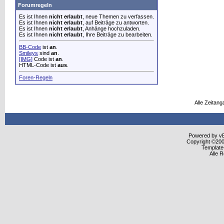
Forumregeln
Es ist Ihnen
nicht erlaubt
, neue Themen zu verfassen.
Es ist Ihnen
nicht erlaubt
, auf Beiträge zu antworten.
Es ist Ihnen
nicht erlaubt
, Anhänge hochzuladen.
Es ist Ihnen
nicht erlaubt
, Ihre Beiträge zu bearbeiten.
BB-Code
ist
an
.
Smileys
sind
an
.
[IMG]
Code ist
an
.
HTML-Code ist
aus
.
Foren-Regeln
Alle Zeitang
Powered by vBu
Copyright ©2000
Template
Alle 