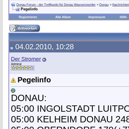
Donau Forum - der Treffpunkt für Donau Wassersportler
>
Donau
>
Nachrichten
Pegelinfo
Registrieren
Alle Alben
Impressum
Hilfe
04.02.2010, 10:28
Der Stromer
Admiral
Pegelinfo
DONAU:
05:00 INGOLSTADT LUITP
05:00 KELHEIM DONAU 248