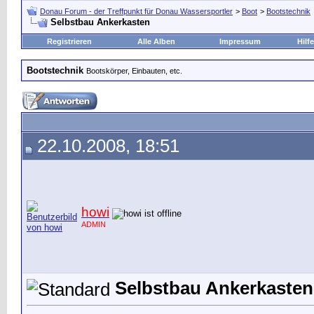
Donau Forum - der Treffpunkt für Donau Wassersportler
>
Boot
>
Bootstechnik
Selbstbau Ankerkasten
Registrieren
Alle Alben
Impressum
Hilfe
Bootstechnik
Bootskörper, Einbauten, etc.
22.10.2008, 18:51
howi
ADMIN
Selbstbau Ankerkasten