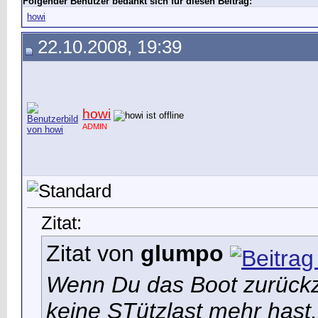
Folgender Benutzer bedankt sich für diesen Beitrag:
howi
22.10.2008, 19:39
howi
ADMIN
Zitat:
Zitat von
glumpo
Wenn Du das Boot zurückz
keine STützlast mehr hast