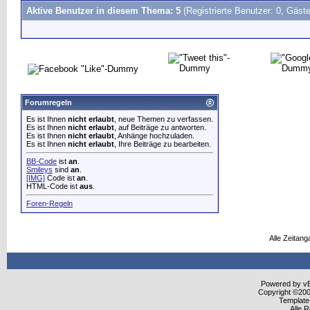
Aktive Benutzer in diesem Thema: 5
(Registrierte Benutzer: 0, Gäste
Forumregeln
Es ist Ihnen
nicht erlaubt
, neue Themen zu verfassen.
Es ist Ihnen
nicht erlaubt
, auf Beiträge zu antworten.
Es ist Ihnen
nicht erlaubt
, Anhänge hochzuladen.
Es ist Ihnen
nicht erlaubt
, Ihre Beiträge zu bearbeiten.
BB-Code
ist
an
.
Smileys
sind
an
.
[IMG]
Code ist
an
.
HTML-Code ist
aus
.
Foren-Regeln
Alle Zeitang
Powered by vBu
Copyright ©2000
Template
Alle 