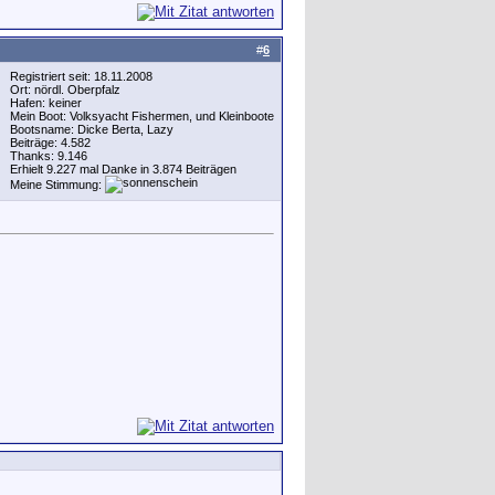
#
6
Registriert seit: 18.11.2008
Ort: nördl. Oberpfalz
Hafen: keiner
Mein Boot: Volksyacht Fishermen, und Kleinboote
Bootsname: Dicke Berta, Lazy
Beiträge: 4.582
Thanks: 9.146
Erhielt 9.227 mal Danke in 3.874 Beiträgen
Meine Stimmung: