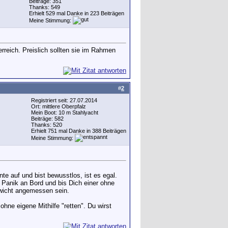
Beiträge: 351
Thanks: 549
Erhielt 529 mal Danke in 223 Beiträgen
Meine Stimmung:
rreich. Preislich sollten sie im Rahmen
#
2
Registriert seit: 27.07.2014
Ort: mittlere Oberpfalz
Mein Boot: 10 m Stahlyacht
Beiträge: 582
Thanks: 520
Erhielt 751 mal Danke in 388 Beiträgen
Meine Stimmung:
te auf und bist bewusstlos, ist es egal.
 Panik an Bord und bis Dich einer ohne
ewicht angemessen sein.
ne eigene Mithilfe "retten". Du wirst