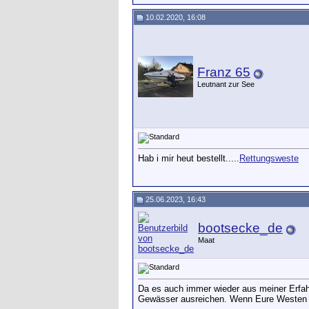
10.02.2020, 16:08
Franz 65
Leutnant zur See
Hab i mir heut bestellt.....
Rettungsweste
25.06.2023, 16:43
bootsecke_de
Maat
Da es auch immer wieder aus meiner Erfah
Gewässer ausreichen. Wenn Eure Westen B