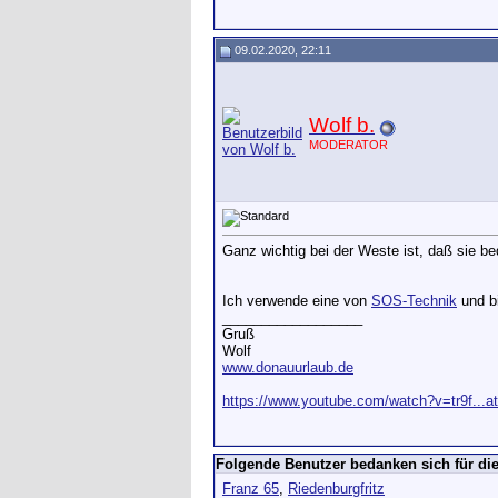
09.02.2020, 22:11
Wolf b.
MODERATOR
Ganz wichtig bei der Weste ist, daß sie be
Ich verwende eine von
SOS-Technik
und bi
__________________
Gruß
Wolf
www.donauurlaub.de
https://www.youtube.com/watch?v=tr9f...a
Folgende Benutzer bedanken sich für die
Franz 65
,
Riedenburgfritz