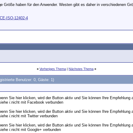
tige Größe haben für den Anwender. Westen gibt es daher in verschiedenen G
-CE-ISO-12402-4
«
Vorheriges Thema
|
Nächstes Thema
»
gistrierte Benutzer: 0, Gäste: 1)
wenn Sie hier klicken, wird der Button aktiv und Sie können Ihre Empfehlun
 siehe
i
.
nicht mit Facebook verbunden
wenn Sie hier klicken, wird der Button aktiv und Sie können Ihre Empfehlung 
 siehe
i
.
nicht mit Twitter verbunden
wenn Sie hier klicken, wird der Button aktiv und Sie können Ihre Empfehlun
 siehe
i
.
nicht mit Google+ verbunden