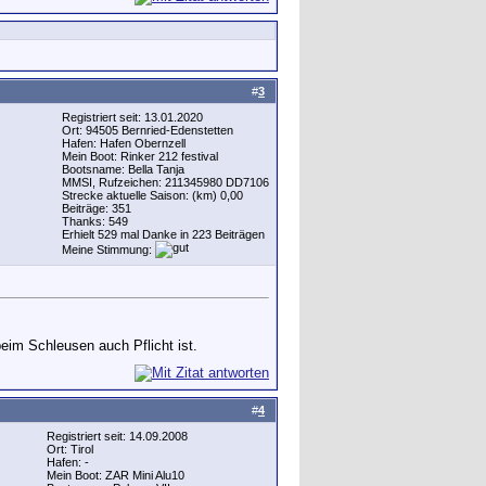
#
3
Registriert seit: 13.01.2020
Ort: 94505 Bernried-Edenstetten
Hafen: Hafen Obernzell
Mein Boot: Rinker 212 festival
Bootsname: Bella Tanja
MMSI, Rufzeichen: 211345980 DD7106
Strecke aktuelle Saison: (km) 0,00
Beiträge: 351
Thanks: 549
Erhielt 529 mal Danke in 223 Beiträgen
Meine Stimmung:
beim Schleusen auch Pflicht ist.
#
4
Registriert seit: 14.09.2008
Ort: Tirol
Hafen: -
Mein Boot: ZAR Mini Alu10