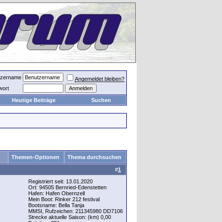
tzername
Angemeldet bleiben?
wort
Heutige Beiträge
Suchen
Themen-Optionen
Thema durchsuchen
#
1
Registriert seit: 13.01.2020
Ort: 94505 Bernried-Edenstetten
Hafen: Hafen Obernzell
Mein Boot: Rinker 212 festival
Bootsname: Bella Tanja
MMSI, Rufzeichen: 211345980 DD7106
Strecke aktuelle Saison: (km) 0,00