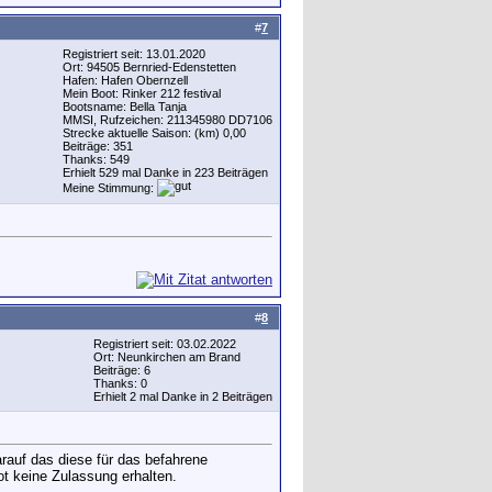
#
7
Registriert seit: 13.01.2020
Ort: 94505 Bernried-Edenstetten
Hafen: Hafen Obernzell
Mein Boot: Rinker 212 festival
Bootsname: Bella Tanja
MMSI, Rufzeichen: 211345980 DD7106
Strecke aktuelle Saison: (km) 0,00
Beiträge: 351
Thanks: 549
Erhielt 529 mal Danke in 223 Beiträgen
Meine Stimmung:
#
8
Registriert seit: 03.02.2022
Ort: Neunkirchen am Brand
Beiträge: 6
Thanks: 0
Erhielt 2 mal Danke in 2 Beiträgen
auf das diese für das befahrene
 keine Zulassung erhalten.