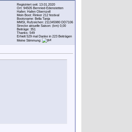
Registriert seit: 13.01.2020
Ort: 94505 Bernried-Edenstetten
Hafen: Hafen Obernzell
Mein Boot: Rinker 212 festival
Bootsname: Bella Tanja
MMSI, Rufzeichen: 211345980 DD7106
Strecke aktuelle Saison: (km) 0,00
Beiträge: 351
Thanks: 549
Erhielt 529 mal Danke in 223 Beiträgen
Meine Stimmung: