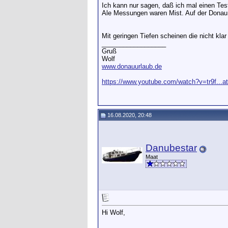
Ich kann nur sagen, daß ich mal einen Te
Ale Messungen waren Mist. Auf der Donau h
Mit geringen Tiefen scheinen die nicht kl
__________________
Gruß
Wolf
www.donauurlaub.de
https://www.youtube.com/watch?v=tr9f...a
16.08.2020, 20:48
Danubestar
Maat
Hi Wolf,