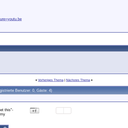
ture=youtu.be
«
Vorheriges Thema
|
Nächstes Thema
»
gistrierte Benutzer: 0, Gäste: 4)