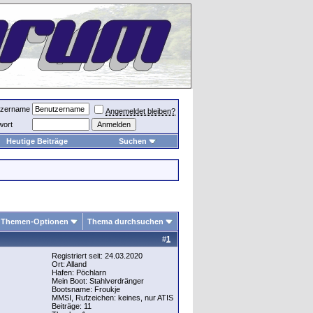
tzername
Angemeldet bleiben?
wort
Heutige Beiträge
Suchen
Themen-Optionen
Thema durchsuchen
#
1
Registriert seit: 24.03.2020
Ort: Alland
Hafen: Pöchlarn
Mein Boot: Stahlverdränger
Bootsname: Froukje
MMSI, Rufzeichen: keines, nur ATIS
Beiträge: 11