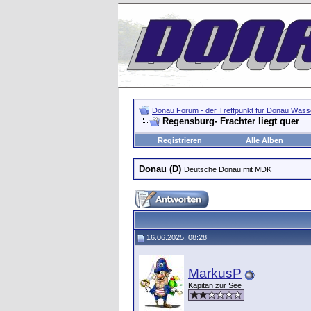
Donau Forum - der Treffpunkt für Donau Wasse
Regensburg- Frachter liegt quer
Registrieren
Alle Alben
Donau (D)
Deutsche Donau mit MDK
16.06.2025, 08:28
MarkusP
Kapitän zur See