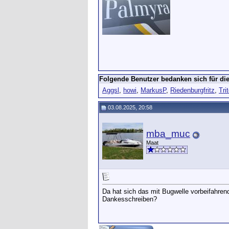
Folgende Benutzer bedanken sich für die
Aggsl
,
howi
,
MarkusP
,
Riedenburgfritz
,
Tri
03.08.2025, 20:58
mba_muc
Maat
Da hat sich das mit Bugwelle vorbeifahren
Dankesschreiben?