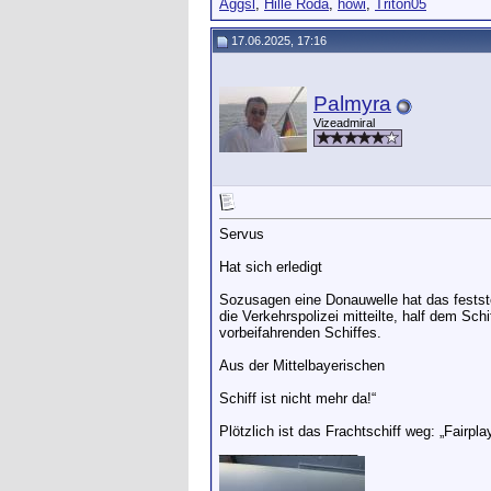
Aggsl
,
Hille Roda
,
howi
,
Triton05
17.06.2025, 17:16
Palmyra
Vizeadmiral
Servus
Hat sich erledigt
Sozusagen eine Donauwelle hat das festste
die Verkehrspolizei mitteilte, half dem 
vorbeifahrenden Schiffes.
Aus der Mittelbayerischen
Schiff ist nicht mehr da!“
Plötzlich ist das Frachtschiff weg: „Fairpla
__________________