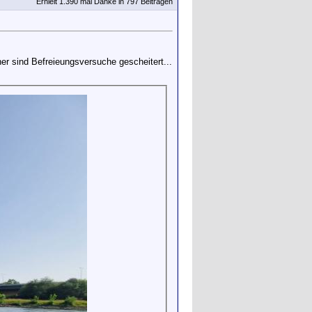
Erhielt 1.390 mal Danke in 797 Beiträgen
r sind Befreieungsversuche gescheitert...