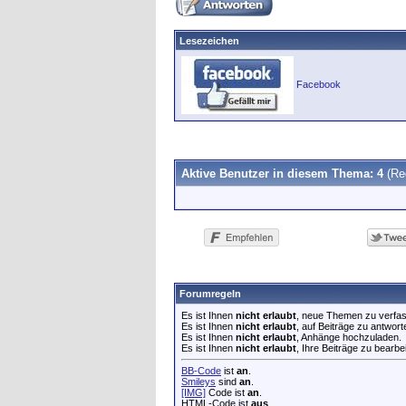
Lesezeichen
Facebook
Aktive Benutzer in diesem Thema: 4
(Re
Forumregeln
Es ist Ihnen
nicht erlaubt
, neue Themen zu verfa
Es ist Ihnen
nicht erlaubt
, auf Beiträge zu antwort
Es ist Ihnen
nicht erlaubt
, Anhänge hochzuladen.
Es ist Ihnen
nicht erlaubt
, Ihre Beiträge zu bearbe
BB-Code
ist
an
.
Smileys
sind
an
.
[IMG]
Code ist
an
.
HTML-Code ist
aus
.