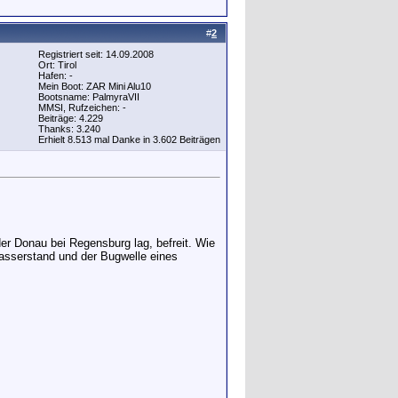
#
2
Registriert seit: 14.09.2008
Ort: Tirol
Hafen: -
Mein Boot: ZAR Mini Alu10
Bootsname: PalmyraVII
MMSI, Rufzeichen: -
Beiträge: 4.229
Thanks: 3.240
Erhielt 8.513 mal Danke in 3.602 Beiträgen
er Donau bei Regensburg lag, befreit. Wie
Wasserstand und der Bugwelle eines