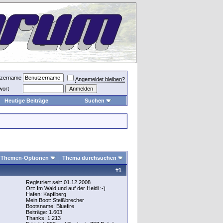
tzername
Angemeldet bleiben?
wort
Heutige Beiträge
Suchen
Themen-Optionen
Thema durchsuchen
#
1
Registriert seit: 01.12.2008
Ort: Im Wald und auf der Heidi :-)
Hafen: Kapflberg
Mein Boot: Steißbrecher
Bootsname: Bluefire
Beiträge: 1.603
Thanks: 1.213