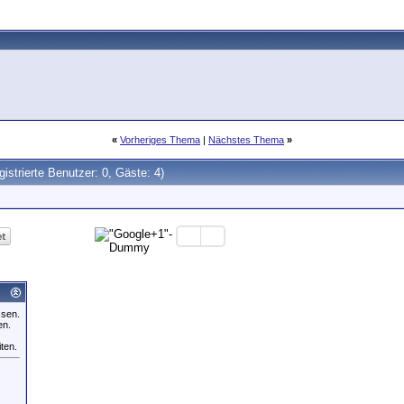
«
Vorheriges Thema
|
Nächstes Thema
»
gistrierte Benutzer: 0, Gäste: 4)
ssen.
en.
iten.