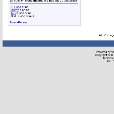
Es ist Ihnen
nicht erlaubt
, Ihre Beiträge zu bearbeiten.
BB-Code
ist
an
.
Smileys
sind
an
.
[IMG]
Code ist
an
.
HTML-Code ist
aus
.
Foren-Regeln
Alle Zeitang
Powered by vBu
Copyright ©2000
Template
Alle 