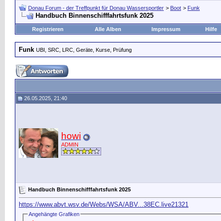
Donau Forum - der Treffpunkt für Donau Wassersportler
>
Boot
>
Funk
Handbuch Binnenschifffahrtsfunk 2025
Registrieren
Alle Alben
Impressum
Hilfe
Funk
UBI, SRC, LRC, Geräte, Kurse, Prüfung
26.05.2025, 21:40
howi
ADMIN
Handbuch Binnenschifffahrtsfunk 2025
https://www.abvt.wsv.de/Webs/WSA/ABV...38EC.live21321
Angehängte Grafiken