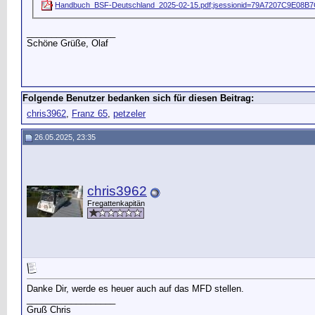
Handbuch_BSF-Deutschland_2025-02-15.pdf;jsessionid=79A7207C9E08
__________________
Schöne Grüße, Olaf
Folgende Benutzer bedanken sich für diesen Beitrag:
chris3962
,
Franz 65
,
petzeler
26.05.2025, 23:35
chris3962
Fregattenkapitän
Danke Dir, werde es heuer auch auf das MFD stellen.
__________________
Gruß Chris