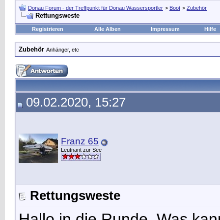
Donau Forum - der Treffpunkt für Donau Wassersportler
>
Boot
>
Zubehör
Rettungsweste
Registrieren
Alle Alben
Impressum
Hilfe
Zubehör
Anhänger, etc
09.02.2020, 15:27
Franz 65
Leutnant zur See
Rettungsweste
Hallo in die Runde. Was ka