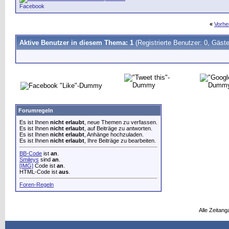
Facebook
«
Vorhe
Aktive Benutzer in diesem Thema: 1
(Registrierte Benutzer: 0, Gäste
Forumregeln
Es ist Ihnen
nicht erlaubt
, neue Themen zu verfassen.
Es ist Ihnen
nicht erlaubt
, auf Beiträge zu antworten.
Es ist Ihnen
nicht erlaubt
, Anhänge hochzuladen.
Es ist Ihnen
nicht erlaubt
, Ihre Beiträge zu bearbeiten.
BB-Code
ist
an
.
Smileys
sind
an
.
[IMG]
Code ist
an
.
HTML-Code ist
aus
.
Foren-Regeln
Alle Zeitang