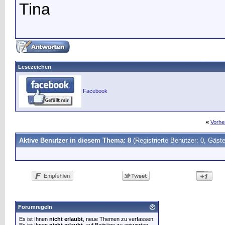
Tina
Lesezeichen
Facebook
«
Vorhe
Aktive Benutzer in diesem Thema: 8
(Registrierte Benutzer: 0, Gäste
Forumregeln
Es ist Ihnen
nicht erlaubt
, neue Themen zu verfassen.