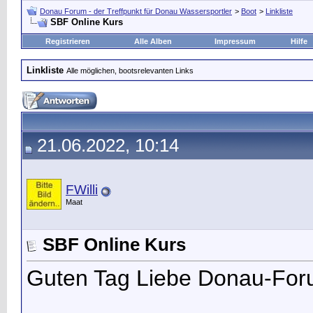
Donau Forum - der Treffpunkt für Donau Wassersportler
>
Boot
>
Linkliste
SBF Online Kurs
Registrieren
Alle Alben
Impressum
Hilfe
Linkliste
Alle möglichen, bootsrelevanten Links
21.06.2022, 10:14
FWilli
Maat
SBF Online Kurs
Guten Tag Liebe Donau-Fo