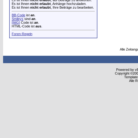
Es ist Ihnen
nicht erlaubt
, auf Beiträge zu antworten.
Es ist Ihnen
nicht erlaubt
, Anhänge hochzuladen.
Es ist Ihnen
nicht erlaubt
, Ihre Beiträge zu bearbeiten.
BB-Code
ist
an
.
Smileys
sind
an
.
[IMG]
Code ist
an
.
HTML-Code ist
aus
.
Foren-Regeln
Alle Zeitang
Powered by vBu
Copyright ©2000
Template
Alle 