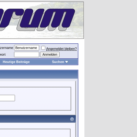
tzername
Angemeldet bleiben?
wort
Heutige Beiträge
Suchen