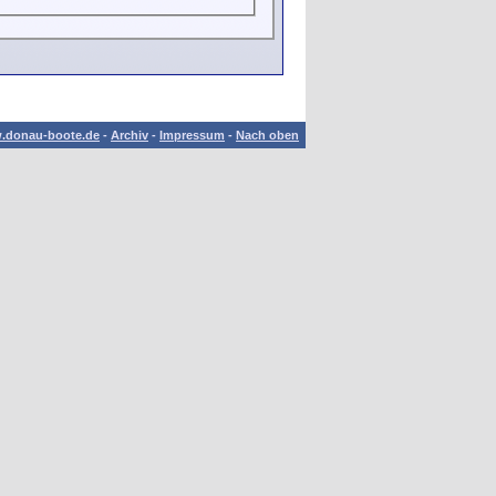
.donau-boote.de
-
Archiv
-
Impressum
-
Nach oben