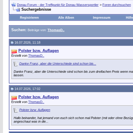
Donau Forum - der Treffpunkt für Donau Wassersportler
>
Foren durchsuchen
Suchergebnisse
Registrieren
Alle Alben
Impressum
Hilfe
Suchen:
Beiträge von:
ThomasD..
16.07.2026, 11:18
Polster bzw. Auflagen
Erstellt von
ThomasD..
Danke Franz, aber die Unterschiede sind schon bis...
Danke Franz, aber die Unterschiede sind schon bis zum dreifachen Preis wenn m
lassen.
14.07.2026, 17:02
Polster bzw. Auflagen
Erstellt von
ThomasD..
Polster bzw. Auflagen
Hallo beinander, hat jemand von euch sich schon mal Polster (mit oder ohne Bezüge
angeschaut was in die...