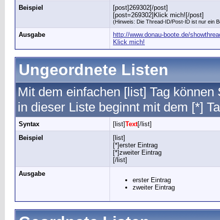
Beispiel
[post]269302[/post]
[post=269302]Klick mich![/post]
(Hinweis: Die Thread-ID/Post-ID ist nur ein B
Ausgabe
http://www.donau-boote.de/showthr
Klick mich!
Ungeordnete Listen
Mit dem einfachen [list] Tag können 
in dieser Liste beginnt mit dem [*] Ta
Syntax
[list]
Text
[/list]
Beispiel
[list]
[*]erster Eintrag
[*]zweiter Eintrag
[/list]
Ausgabe
erster Eintrag
zweiter Eintrag