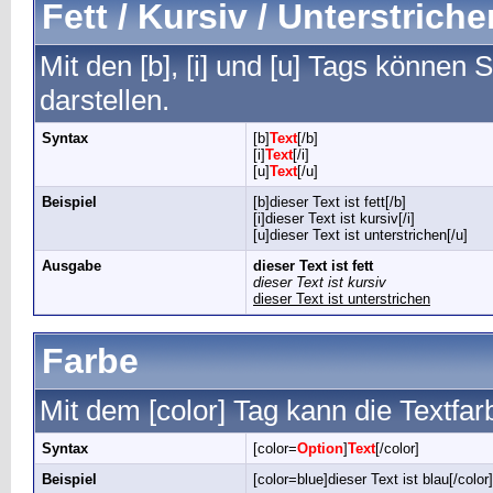
Fett / Kursiv / Unterstriche
Mit den [b], [i] und [u] Tags können S
darstellen.
Syntax
[b]
Text
[/b]
[i]
Text
[/i]
[u]
Text
[/u]
Beispiel
[b]dieser Text ist fett[/b]
[i]dieser Text ist kursiv[/i]
[u]dieser Text ist unterstrichen[/u]
Ausgabe
dieser Text ist fett
dieser Text ist kursiv
dieser Text ist unterstrichen
Farbe
Mit dem [color] Tag kann die Textfa
Syntax
[color=
Option
]
Text
[/color]
Beispiel
[color=blue]dieser Text ist blau[/color]