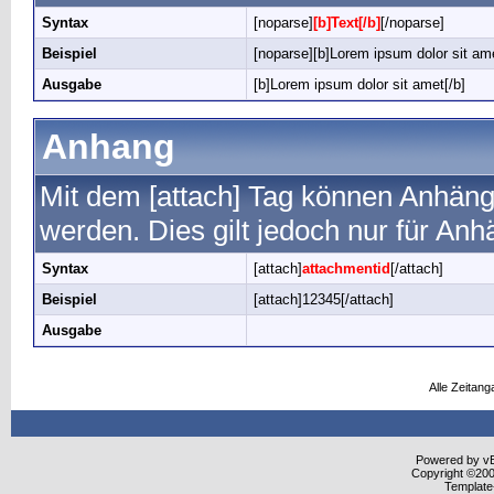
Syntax
[noparse]
[b]Text[/b]
[/noparse]
Beispiel
[noparse][b]Lorem ipsum dolor sit ame
Ausgabe
[b]Lorem ipsum dolor sit amet[/b]
Anhang
Mit dem [attach] Tag können Anhänge 
werden. Dies gilt jedoch nur für An
Syntax
[attach]
attachmentid
[/attach]
Beispiel
[attach]12345[/attach]
Ausgabe
Alle Zeitang
Powered by vBu
Copyright ©2000
Template