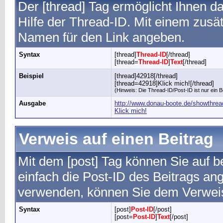
Der [thread] Tag ermöglicht Ihnen 
Hilfe der Thread-ID. Mit einem zus
Namen für den Link angeben.
Syntax
[thread]
Thread-ID
[/thread]
[thread=
Thread-ID
]
Text
[/thread]
Beispiel
[thread]42918[/thread]
[thread=42918]Klick mich![/thread]
(Hinweis: Die Thread-ID/Post-ID ist nur ein B
Ausgabe
http://www.donau-boote.de/showthre
Klick mich!
Verweis auf einen Beitrag
Mit dem [post] Tag können Sie auf 
einfach die Post-ID des Beitrags a
verwenden, können Sie dem Verwei
Syntax
[post]
Post-ID
[/post]
[post=
Post-ID
]
Text
[/post]