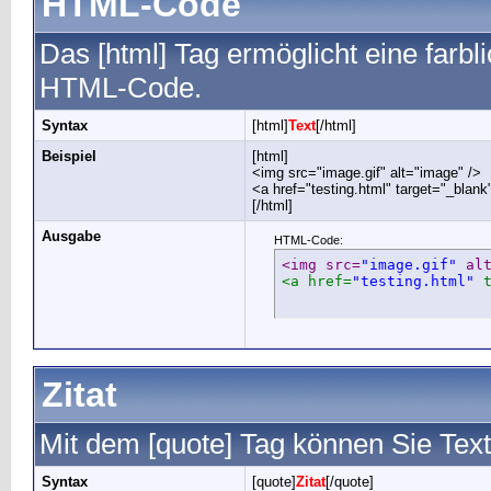
HTML-Code
Das [html] Tag ermöglicht eine farb
HTML-Code.
Syntax
[html]
Text
[/html]
Beispiel
[html]
<img src="image.gif" alt="image" />
<a href="testing.html" target="_blan
[/html]
Ausgabe
HTML-Code:
<img src=
"image.gif"
 al
<a href=
"testing.html"
 
Zitat
Mit dem [quote] Tag können Sie Text
Syntax
[quote]
Zitat
[/quote]