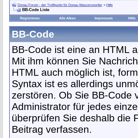
Donau Forum - der Treffpunkt für Donau Wassersportler
>
Hilfe
BB-Code Liste
Registrieren
Alle Alben
Impressum
Hilfe
BB-Code
BB-Code ist eine an HTML 
Mit ihm können Sie Nachricht
HTML auch möglich ist, form
Syntax ist es allerdings unm
zerstören. Ob Sie BB-Code 
Administrator für jedes ein
überprüfen Sie deshalb die 
Beitrag verfassen.