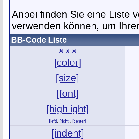
Anbei finden Sie eine Liste
verwenden können, um Ihren 
BB-Code Liste
[b]
,
[i]
,
[u]
[color]
[size]
[font]
[highlight]
[left]
,
[right]
,
[center]
[indent]