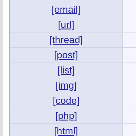
[email]
[url]
[thread]
[post]
[list]
[img]
[code]
[php]
[html]