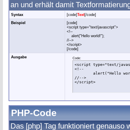
an und erhält damit Textformatierun
Syntax
[code]
Text
[/code]
Beispiel
[code]
<script type="text/javascript">
<!--
alert("Hello world!");
//-->
</script>
[/code]
Ausgabe
Code:
<script type="text/javas
<!--

	alert("Hello world!");

//-->

</script>
PHP-Code
Das [php] Tag funktioniert genauso w