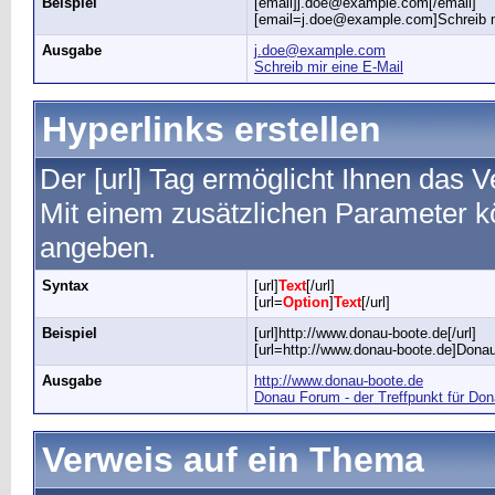
Beispiel
[email]j.doe@example.com[/email]
[email=j.doe@example.com]Schreib mi
Ausgabe
j.doe@example.com
Schreib mir eine E-Mail
Hyperlinks erstellen
Der [url] Tag ermöglicht Ihnen das 
Mit einem zusätzlichen Parameter 
angeben.
Syntax
[url]
Text
[/url]
[url=
Option
]
Text
[/url]
Beispiel
[url]http://www.donau-boote.de[/url]
[url=http://www.donau-boote.de]Donau
Ausgabe
http://www.donau-boote.de
Donau Forum - der Treffpunkt für Do
Verweis auf ein Thema