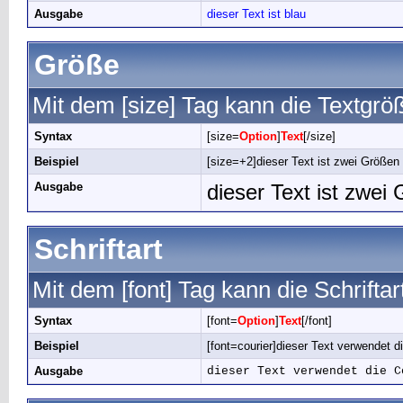
Ausgabe
dieser Text ist blau
Größe
Mit dem [size] Tag kann die Textgr
Syntax
[size=
Option
]
Text
[/size]
Beispiel
[size=+2]dieser Text ist zwei Größen 
Ausgabe
dieser Text ist zwei
Schriftart
Mit dem [font] Tag kann die Schrifta
Syntax
[font=
Option
]
Text
[/font]
Beispiel
[font=courier]dieser Text verwendet die
Ausgabe
dieser Text verwendet die C