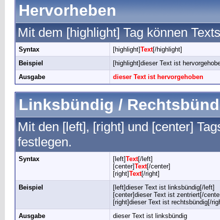
Hervorheben
Mit dem [highlight] Tag können Tex
Syntax
[highlight]
Text
[/highlight]
Beispiel
[highlight]dieser Text ist hervorgehobe
Ausgabe
dieser Text ist hervorgehoben
Linksbündig / Rechtsbündig
Mit den [left], [right] und [center] 
festlegen.
Syntax
[left]
Text
[/left]
[center]
Text
[/center]
[right]
Text
[/right]
Beispiel
[left]dieser Text ist linksbündig[/left]
[center]dieser Text ist zentriert[/cente
[right]dieser Text ist rechtsbündig[/rig
Ausgabe
dieser Text ist linksbündig