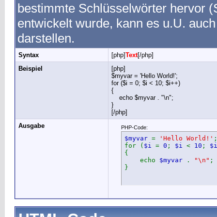
bestimmte Schlüsselwörter hervor (
entwickelt wurde, kann es u.U. auc
darstellen.
Syntax
[php]
Text
[/php]
Beispiel
[php]
$myvar = 'Hello World!';
for ($
i = 0; $i < 10; $i++)
{
echo $myvar . "\n";
}
[/php]
Ausgabe
PHP-Code:
$myvar
=
'Hello World!'
for (
$i
=
0
;
$i
<
10
;
$
{
echo
$myvar
.
"\n"
;
}