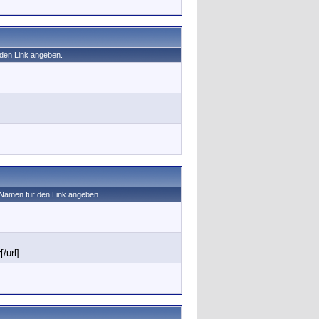
 den Link angeben.
 Namen für den Link angeben.
/url]