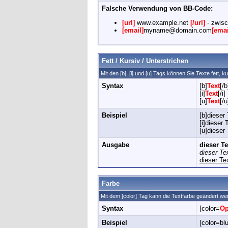
Falsche Verwendung von BB-Code:
[url]
www.example.net
[/url]
- zwisc
[email]
myname@domain.com
[emai
Fett / Kursiv / Unterstrichen
Mit den [b], [i] und [u] Tags können Sie Texte fett, k
Syntax
[b]
Text
[/b
[i]
Text
[/i]
[u]
Text
[/u
Beispiel
[b]dieser 
[i]dieser T
[u]dieser 
Ausgabe
dieser Tex
dieser Tex
dieser Tex
Farbe
Mit dem [color] Tag kann die Textfarbe geändert we
Syntax
[color=
Op
Beispiel
[color=blu