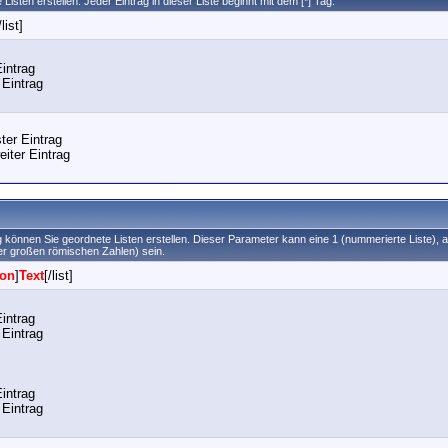
Listen erstellen. Jeder Eintrag in dieser Liste beginnt mit dem [*] Tag.
/list]
Eintrag
 Eintrag
ster Eintrag
eiter Eintrag
g können Sie geordnete Listen erstellen. Dieser Parameter kann eine 1 (nummerierte Liste), a 
der großen römischen Zahlen) sein.
ion
]
Text
[/list]
Eintrag
 Eintrag
Eintrag
 Eintrag