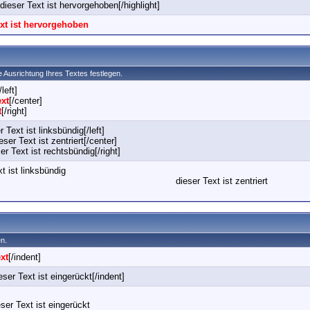
]dieser Text ist hervorgehoben[/highlight]
ext ist hervorgehoben
die Ausrichtung Ihres Textes festlegen.
/left]
ext
[/center]
t
[/right]
er Text ist linksbündig[/left]
eser Text ist zentriert[/center]
ser Text ist rechtsbündig[/right]
t ist linksbündig
dieser Text ist zentriert
en.
xt
[/indent]
eser Text ist eingerückt[/indent]
eser Text ist eingerückt