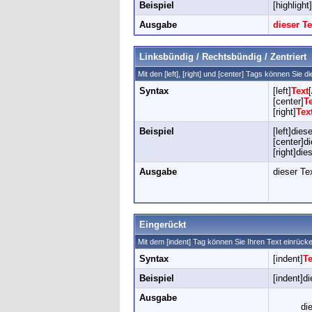
Beispiel
[highlight
Ausgabe
dieser T
Linksbündig / Rechtsbündig / Zentriert
Mit den [left], [right] und [center] Tags können Sie 
Syntax
[left]
Text
[
[center]
T
[right]
Tex
Beispiel
[left]dies
[center]di
[right]die
Ausgabe
dieser Tex
Eingerückt
Mit dem [indent] Tag können Sie Ihren Text einrück
Syntax
[indent]
Te
Beispiel
[indent]di
Ausgabe
di