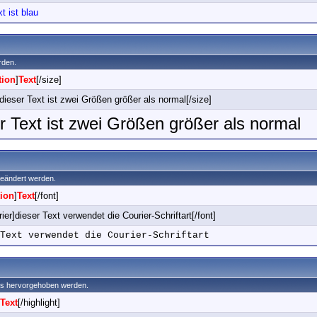
t ist blau
rden.
tion
]
Text
[/size]
dieser Text ist zwei Größen größer als normal[/size]
r Text ist zwei Größen größer als normal
 geändert werden.
ion
]
Text
[/font]
ier]dieser Text verwendet die Courier-Schriftart[/font]
Text verwendet die Courier-Schriftart
ers hervorgehoben werden.
Text
[/highlight]