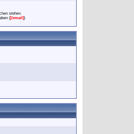
chen stehen.
aben (
[/email]
)