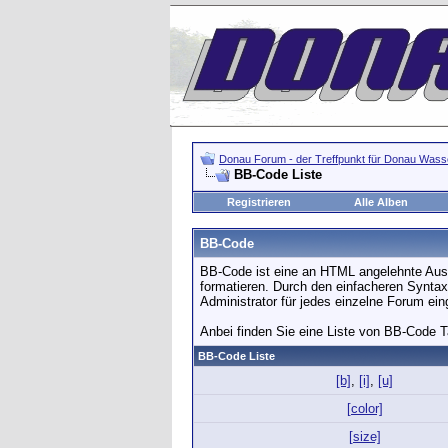
Donau Forum - der Treffpunkt für Donau Wasse
BB-Code Liste
Registrieren
Alle Alben
BB-Code
BB-Code ist eine an HTML angelehnte Ausz
formatieren. Durch den einfacheren Syntax
Administrator für jedes einzelne Forum ei
Anbei finden Sie eine Liste von BB-Code T
BB-Code Liste
[b]
,
[i]
,
[u]
[color]
[size]