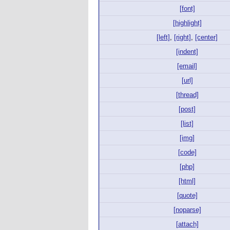
[font]
[highlight]
[left]
,
[right]
,
[center]
[indent]
[email]
[url]
[thread]
[post]
[list]
[img]
[code]
[php]
[html]
[quote]
[noparse]
[attach]