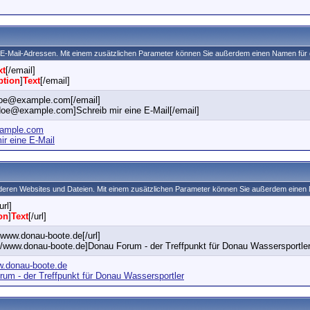
n E-Mail-Adressen. Mit einem zusätzlichen Parameter können Sie außerdem einen Namen für
xt
[/email]
ption
]
Text
[/email]
.doe@example.com[/email]
doe@example.com]Schreib mir eine E-Mail[/email]
ample.com
ir eine E-Mail
anderen Websites und Dateien. Mit einem zusätzlichen Parameter können Sie außerdem einen
url]
on
]
Text
[/url]
//www.donau-boote.de[/url]
://www.donau-boote.de]Donau Forum - der Treffpunkt für Donau Wassersportler[
w.donau-boote.de
um - der Treffpunkt für Donau Wassersportler