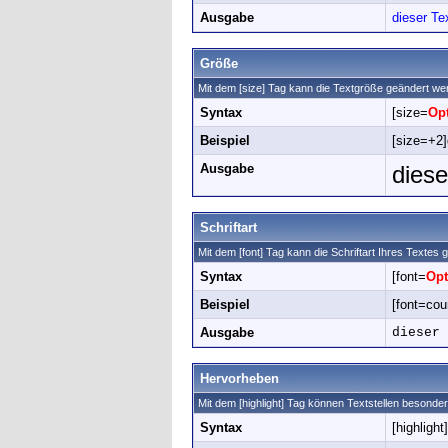
Ausgabe
dieser Tex
Größe
Mit dem [size] Tag kann die Textgröße geändert we
Syntax
[size=
Op
Beispiel
[size=+2]
Ausgabe
diese
Schriftart
Mit dem [font] Tag kann die Schriftart Ihres Textes
Syntax
[font=
Opt
Beispiel
[font=cour
Ausgabe
dieser 
Hervorheben
Mit dem [highlight] Tag können Textstellen besond
Syntax
[highlight]