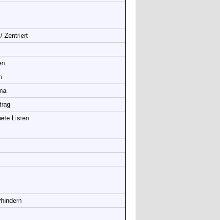
 Zentriert
en
n
ema
trag
ete Listen
hindern