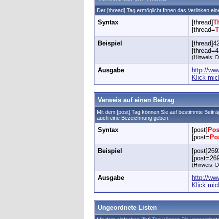
Der [thread] Tag ermöglicht Ihnen das Verlinken e
Syntax
[thread]
T
[thread=
T
Beispiel
[thread]4
[thread=4
(Hinweis: D
Ausgabe
http://w
Klick mic
Verweis auf einen Beitrag
Mit dem [post] Tag können Sie auf bestimmte Beitr
auch eine Bezeichnung geben.
Syntax
[post]
Pos
[post=
Po
Beispiel
[post]269
[post=269
(Hinweis: D
Ausgabe
http://w
Klick mic
Ungeordnete Listen