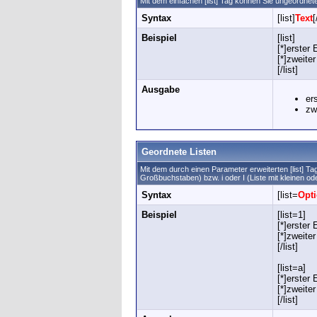
Mit dem einfachen [list] Tag können Sie ungeordnete 
Syntax
[list]
Text
[
Beispiel
[list]
[*]erster 
[*]zweiter
[/list]
Ausgabe
er
zw
Geordnete Listen
Mit dem durch einen Parameter erweiterten [list] Ta
Großbuchstaben) bzw. i oder I (Liste mit kleinen o
Syntax
[list=
Opt
Beispiel
[list=1]
[*]erster 
[*]zweiter
[/list]
[list=a]
[*]erster 
[*]zweiter
[/list]