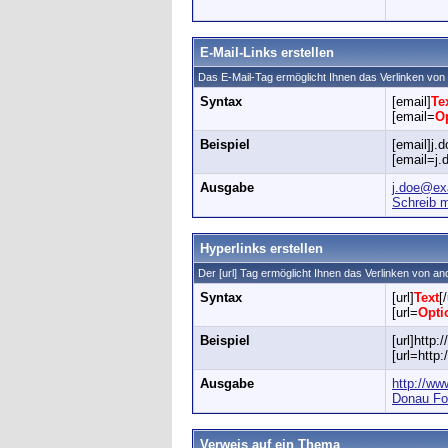
E-Mail-Links erstellen
Das E-Mail-Tag ermöglicht Ihnen das Verlinken vo
Syntax
[email]
Te
[email=
O
Beispiel
[email]j
[email=j.
Ausgabe
j.doe@ex
Schreib m
Hyperlinks erstellen
Der [url] Tag ermöglicht Ihnen das Verlinken von 
Syntax
[url]
Text
[/
[url=
Opti
Beispiel
[url]http:
[url=http
Ausgabe
http://ww
Donau For
Verweis auf ein Thema