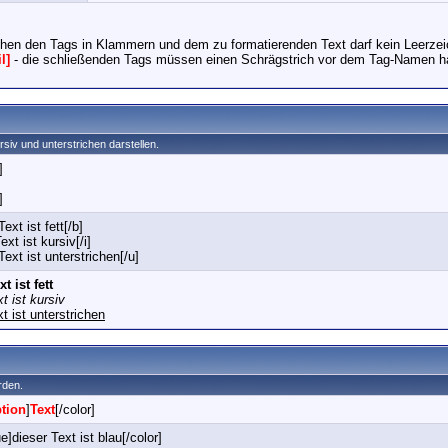
hen den Tags in Klammern und dem zu formatierenden Text darf kein Leerzei
l]
- die schließenden Tags müssen einen Schrägstrich vor dem Tag-Namen h
ursiv und unterstrichen darstellen.
]
]
Text ist fett[/b]
ext ist kursiv[/i]
Text ist unterstrichen[/u]
t ist fett
t ist kursiv
t ist unterstrichen
rden.
tion
]
Text
[/color]
e]dieser Text ist blau[/color]