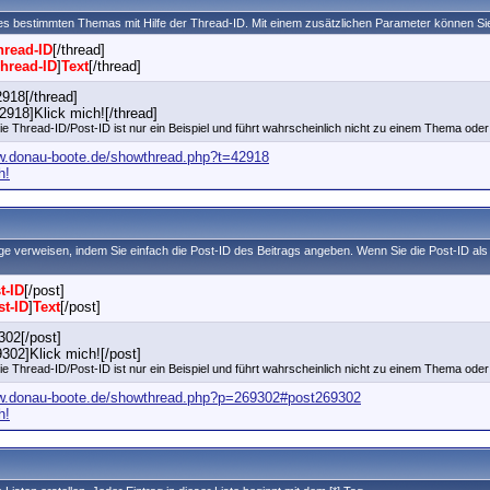
ines bestimmten Themas mit Hilfe der Thread-ID. Mit einem zusätzlichen Parameter können 
hread-ID
[/thread]
hread-ID
]
Text
[/thread]
2918[/thread]
2918]Klick mich![/thread]
ie Thread-ID/Post-ID ist nur ein Beispiel und führt wahrscheinlich nicht zu einem Thema oder 
ww.donau-boote.de/showthread.php?t=42918
h!
äge verweisen, indem Sie einfach die Post-ID des Beitrags angeben. Wenn Sie die Post-ID 
t-ID
[/post]
st-ID
]
Text
[/post]
302[/post]
302]Klick mich![/post]
ie Thread-ID/Post-ID ist nur ein Beispiel und führt wahrscheinlich nicht zu einem Thema oder 
ww.donau-boote.de/showthread.php?p=269302#post269302
h!