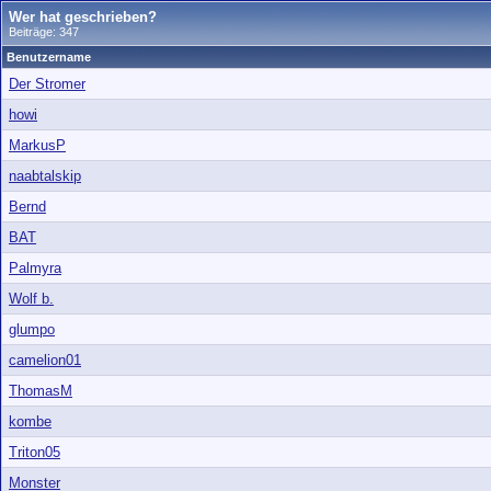
Wer hat geschrieben?
Beiträge: 347
Benutzername
Der Stromer
howi
MarkusP
naabtalskip
Bernd
BAT
Palmyra
Wolf b.
glumpo
camelion01
ThomasM
kombe
Triton05
Monster