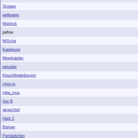
Skipper
wellpaper
Warlock
pafrav
MiScha
Kapiteuse
Meerkäptän
petzeler
KlausNiederbayern
chris-in
mba_muc
Ger B
gknechtel
Hatti 2
Bäriger
Pempelchen