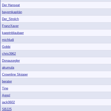
Der Hanseat
bayernkapitän
Der_Strolch
FranzXaver
kaeptnblaubaer
michludi
Gobbi
chris3962
Donausegler
akumula
Crownline Skipper
berater
Tine
Aggsl
jack0602
SB225