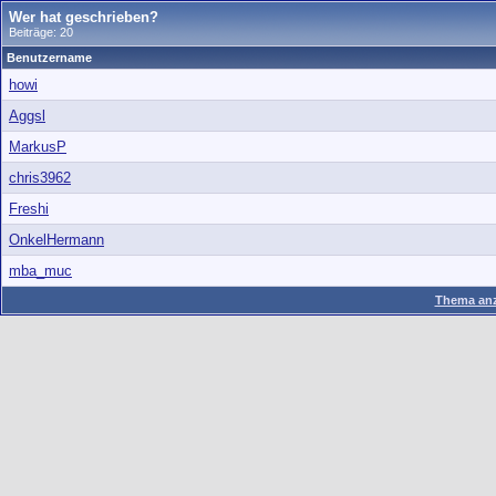
Wer hat geschrieben?
Beiträge: 20
Benutzername
howi
Aggsl
MarkusP
chris3962
Freshi
OnkelHermann
mba_muc
Thema anz