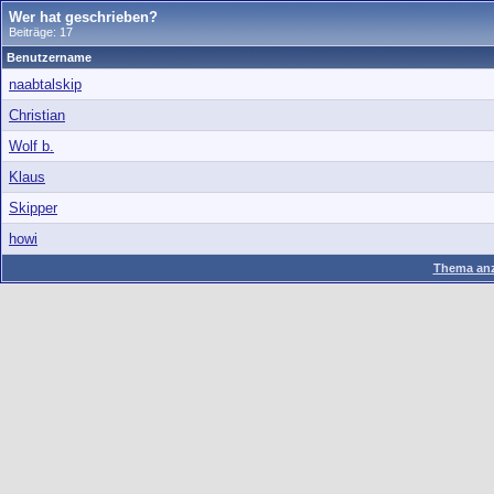
Wer hat geschrieben?
Beiträge: 17
Benutzername
naabtalskip
Christian
Wolf b.
Klaus
Skipper
howi
Thema anz