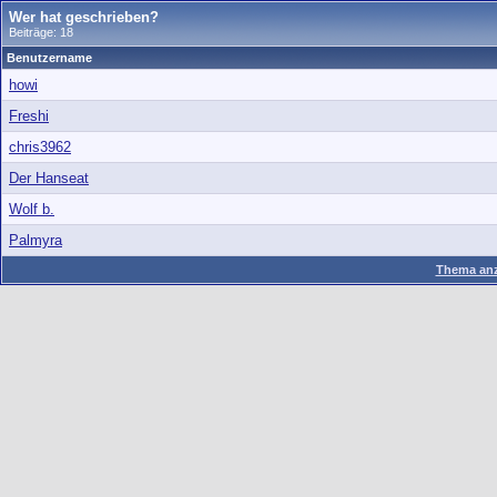
Wer hat geschrieben?
Beiträge: 18
Benutzername
howi
Freshi
chris3962
Der Hanseat
Wolf b.
Palmyra
Thema anz