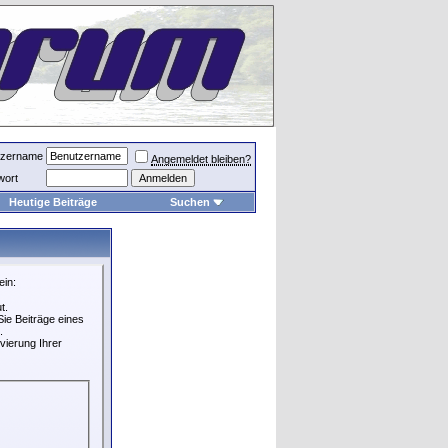
tzername
Angemeldet bleiben?
wort
Heutige Beiträge
Suchen
ein:
t.
ie Beiträge eines
.
vierung Ihrer