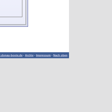
.donau-boote.de
-
Archiv
-
Impressum
-
Nach oben