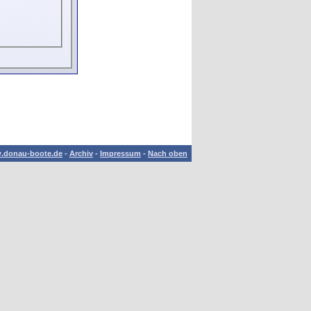
.donau-boote.de
-
Archiv
-
Impressum
-
Nach oben