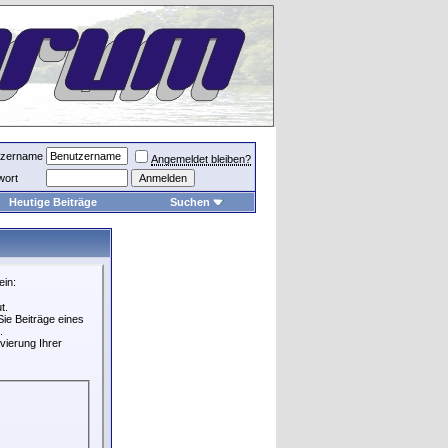
tzername
Angemeldet bleiben?
wort
Heutige Beiträge
Suchen
ein:
t.
ie Beiträge eines
.
vierung Ihrer