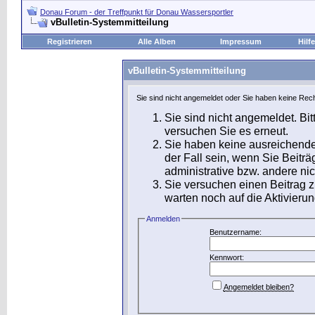
Donau Forum - der Treffpunkt für Donau Wassersportler
vBulletin-Systemmitteilung
Registrieren
Alle Alben
Impressum
Hilfe
vBulletin-Systemmitteilung
Sie sind nicht angemeldet oder Sie haben keine Rech
Sie sind nicht angemeldet. Bit
versuchen Sie es erneut.
Sie haben keine ausreichende
der Fall sein, wenn Sie Beit
administrative bzw. andere nic
Sie versuchen einen Beitrag 
warten noch auf die Aktivierun
Anmelden
Benutzername:
Kennwort:
Angemeldet bleiben?