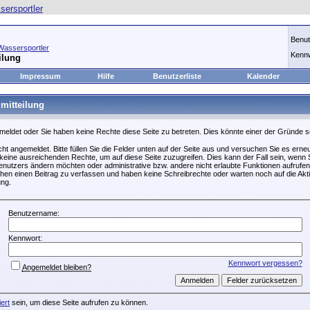
Benu
Wassersportler
Kenn
ilung
Impressum
Hilfe
Benutzerliste
Kalender
mitteilung
emeldet oder Sie haben keine Rechte diese Seite zu betreten. Dies könnte einer der Gründe s
icht angemeldet. Bitte füllen Sie die Felder unten auf der Seite aus und versuchen Sie es erneu
keine ausreichenden Rechte, um auf diese Seite zuzugreifen. Dies kann der Fall sein, wenn S
nutzers ändern möchten oder administrative bzw. andere nicht erlaubte Funktionen aufrufen
hen einen Beitrag zu verfassen und haben keine Schreibrechte oder warten noch auf die Akti
ung.
Benutzername:
Kennwort:
Kennwort vergessen?
Angemeldet bleiben?
iert
sein, um diese Seite aufrufen zu können.