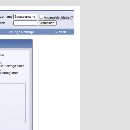
tzername
Angemeldet bleiben?
wort
Heutige Beiträge
Suchen
ein:
t.
ie Beiträge eines
.
vierung Ihrer