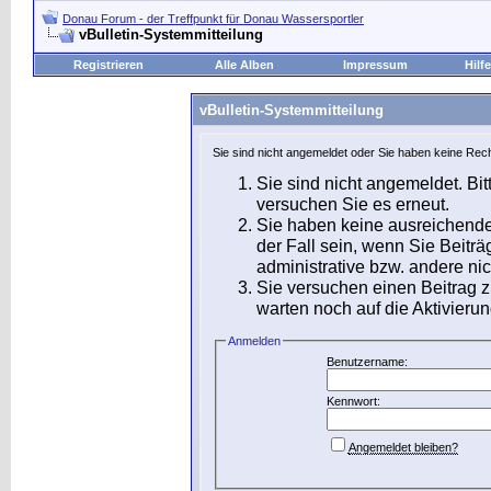
Donau Forum - der Treffpunkt für Donau Wassersportler
vBulletin-Systemmitteilung
Registrieren
Alle Alben
Impressum
Hilfe
vBulletin-Systemmitteilung
Sie sind nicht angemeldet oder Sie haben keine Rech
Sie sind nicht angemeldet. Bit
versuchen Sie es erneut.
Sie haben keine ausreichende
der Fall sein, wenn Sie Beit
administrative bzw. andere nic
Sie versuchen einen Beitrag 
warten noch auf die Aktivierun
Anmelden
Benutzername:
Kennwort:
Angemeldet bleiben?