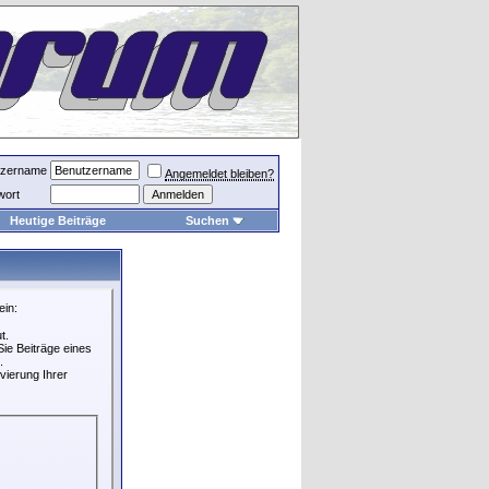
tzername
Angemeldet bleiben?
wort
Heutige Beiträge
Suchen
ein:
t.
ie Beiträge eines
.
vierung Ihrer