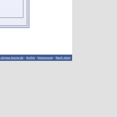
.donau-boote.de
-
Archiv
-
Impressum
-
Nach oben