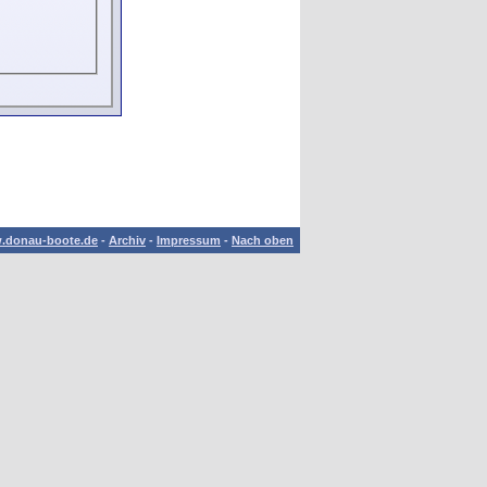
.donau-boote.de
-
Archiv
-
Impressum
-
Nach oben