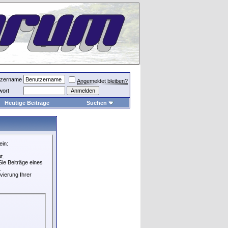
tzername
Angemeldet bleiben?
wort
Heutige Beiträge
Suchen
ein:
t.
ie Beiträge eines
.
vierung Ihrer