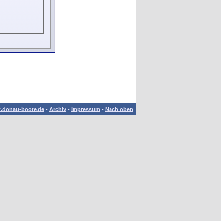
.donau-boote.de
-
Archiv
-
Impressum
-
Nach oben