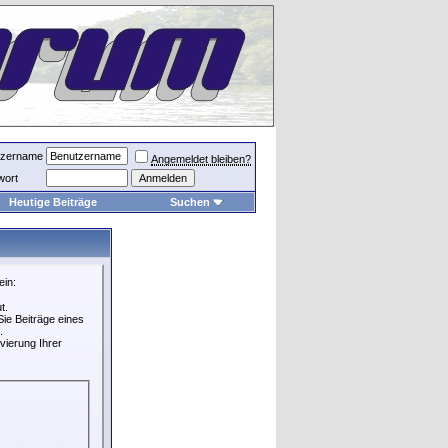
tzername
Angemeldet bleiben?
wort
Heutige Beiträge
Suchen
ein:
t.
ie Beiträge eines
.
vierung Ihrer