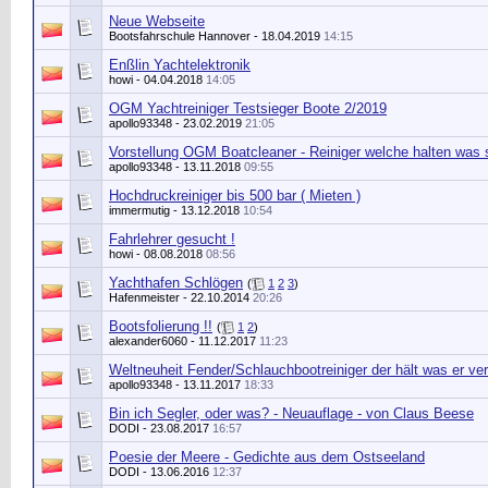
Neue Webseite
Bootsfahrschule Hannover
- 18.04.2019
14:15
Enßlin Yachtelektronik
howi
- 04.04.2018
14:05
OGM Yachtreiniger Testsieger Boote 2/2019
apollo93348
- 23.02.2019
21:05
Vorstellung OGM Boatcleaner - Reiniger welche halten was 
apollo93348
- 13.11.2018
09:55
Hochdruckreiniger bis 500 bar ( Mieten )
immermutig
- 13.12.2018
10:54
Fahrlehrer gesucht !
howi
- 08.08.2018
08:56
Yachthafen Schlögen
(
1
2
3
)
Hafenmeister
- 22.10.2014
20:26
Bootsfolierung !!
(
1
2
)
alexander6060
- 11.12.2017
11:23
Weltneuheit Fender/Schlauchbootreiniger der hält was er ver
apollo93348
- 13.11.2017
18:33
Bin ich Segler, oder was? - Neuauflage - von Claus Beese
DODI
- 23.08.2017
16:57
Poesie der Meere - Gedichte aus dem Ostseeland
DODI
- 13.06.2016
12:37