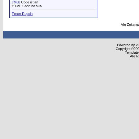
[IMG]
Code ist
an
.
HTML-Code ist
aus
.
Foren-Regeln
Alle Zeitang
Powered by vBu
Copyright ©2000
Template
Alle 