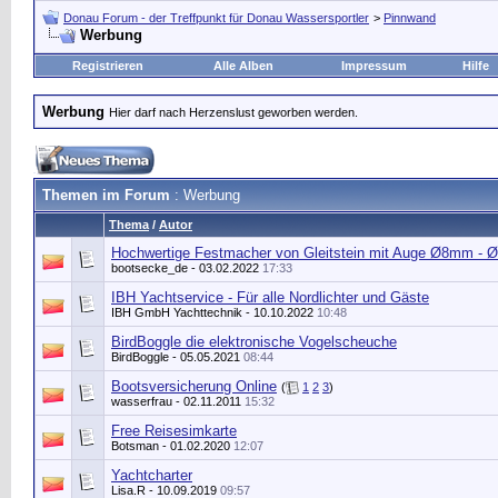
Donau Forum - der Treffpunkt für Donau Wassersportler
>
Pinnwand
Werbung
Registrieren
Alle Alben
Impressum
Hilfe
Werbung
Hier darf nach Herzenslust geworben werden.
Themen im Forum
: Werbung
Thema
/
Autor
Hochwertige Festmacher von Gleitstein mit Auge Ø8mm
bootsecke_de
- 03.02.2022
17:33
IBH Yachtservice - Für alle Nordlichter und Gäste
IBH GmbH Yachttechnik
- 10.10.2022
10:48
BirdBoggle die elektronische Vogelscheuche
BirdBoggle
- 05.05.2021
08:44
Bootsversicherung Online
(
1
2
3
)
wasserfrau - 02.11.2011
15:32
Free Reisesimkarte
Botsman
- 01.02.2020
12:07
Yachtcharter
Lisa.R
- 10.09.2019
09:57