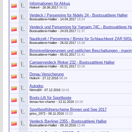
Informationen für Akkus
Heike4
- 26.06.2017
06:52
Verdeck / Persenning für Nidelv 24 - Bootssattlerei Hallier
Bootsattlerei-Hallier
- 14.04.2017
19:24
Verdeck und Persenning für Yamarin 74C - Bootssattlerei Hal
Bootsattlerei-Hallier
- 24.03.2017
21:37
Nautikzelt / Persenning / Bimini für Schlauchboot ZAR 59S
Bootsattlerei-Hallier
- 26.02.2017
15:18
Biminiverlängerungen und seitlichen Beschattungen - maxi
Bootsattlerei-Hallier
- 05.01.2017
21:41
Camperverdeck Rinker 232 - Bootssattlerei Hallier
Bootsattlerei-Hallier
- 05.01.2017
20:28
Donau Versicherung
Heike4
- 27.12.2016
08:34
Autodoc
Nimra84 - 07.12.2016
10:41
Boots-Lift für Sportboote
donau-fun-charter - 13.11.2016
10:19
Sportbootführerscheine Binnen und See 2017
grisu_1972
- 06.11.2016
15:22
Verdeck Bayliner 2355 - Bootssattlerei Hallier
Bootsattlerei-Hallier
- 09.10.2016
13:48