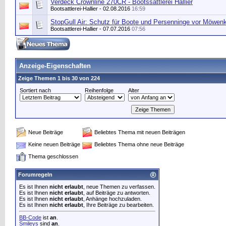
Verdeck Crownline 270CR - Bootssattlerei Hallier
Bootsattlerei-Hallier
- 02.08.2016
16:59
StopGull Air: Schutz für Boote und Persenninge vor Möwen
Bootsattlerei-Hallier
- 07.07.2016
07:56
Anzeige-Eigenschaften
Zeige Themen 1 bis 30 von 224
Sortiert nach
Reihenfolge
Alter
Neue Beiträge
Beliebtes Thema mit neuen Beiträgen
Keine neuen Beiträge
Beliebtes Thema ohne neue Beiträge
Thema geschlossen
Forumregeln
Es ist Ihnen
nicht erlaubt
, neue Themen zu verfassen.
Es ist Ihnen
nicht erlaubt
, auf Beiträge zu antworten.
Es ist Ihnen
nicht erlaubt
, Anhänge hochzuladen.
Es ist Ihnen
nicht erlaubt
, Ihre Beiträge zu bearbeiten.
BB-Code
ist
an
.
Smileys
sind
an
.