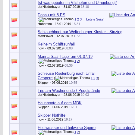
Ist was geboten in Vilshofen und Umgebung?
derNiederbayer
- 31.07.2019
13:10
Donau mit 8 PS
(
1
2
3
...
Letzte Seite
)
Hubertino
- 18.01.2019
15:31
Schlauchboottour Weltenburger Kloster - Sinzing
MaxPower
- 12.07.2019
11:20
Kelheim Schiffsunfall
howi
- 09.07.2019
08:08
Marina Saal Hagel am 01.07.19
(
1
2
)
howi
- 02.07.2019
08:36
Schleuse Riedenburg nach Unfall
Gesperrt
(
1
2
3
)
Skipper
- 06.06.2019
10:55
Trip am Wochenende / Pegelstände
derNiederbayer
- 28.06.2019
10:03
Hausboote auf dem MDK
Skipper
- 14.06.2019
16:51
Skipper Nothilfe
howi
- 11.06.2019
19:17
Hochwasser und teilweise Sperre
(
1
2
)