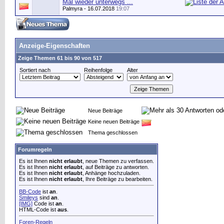
Mal wieder unterwegs ...
Palmyra
- 16.07.2018
19:07
Anzeige-Eigenschaften
Zeige Themen 61 bis 90 von 517
Sortiert nach
Reihenfolge
Alter
Neue Beiträge
Keine neuen Beiträge
Thema geschlossen
Forumregeln
Es ist Ihnen
nicht erlaubt
, neue Themen zu verfassen.
Es ist Ihnen
nicht erlaubt
, auf Beiträge zu antworten.
Es ist Ihnen
nicht erlaubt
, Anhänge hochzuladen.
Es ist Ihnen
nicht erlaubt
, Ihre Beiträge zu bearbeiten.
BB-Code
ist
an
.
Smileys
sind
an
.
[IMG]
Code ist
an
.
HTML-Code ist
aus
.
Foren-Regeln