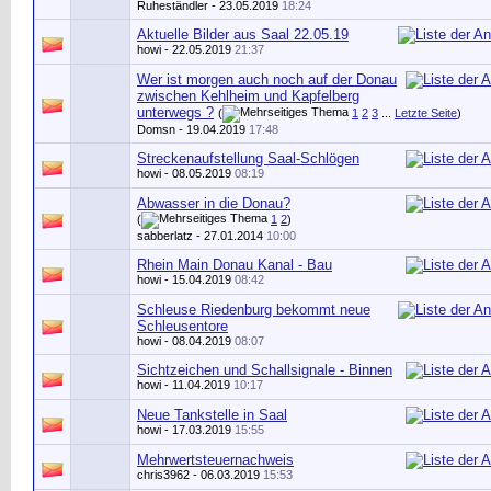
Ruheständler
- 23.05.2019
18:24
Aktuelle Bilder aus Saal 22.05.19
howi
- 22.05.2019
21:37
Wer ist morgen auch noch auf der Donau
zwischen Kehlheim und Kapfelberg
unterwegs ?
(
1
2
3
...
Letzte Seite
)
Domsn
- 19.04.2019
17:48
Streckenaufstellung Saal-Schlögen
howi
- 08.05.2019
08:19
Abwasser in die Donau?
(
1
2
)
sabberlatz
- 27.01.2014
10:00
Rhein Main Donau Kanal - Bau
howi
- 15.04.2019
08:42
Schleuse Riedenburg bekommt neue
Schleusentore
howi
- 08.04.2019
08:07
Sichtzeichen und Schallsignale - Binnen
howi
- 11.04.2019
10:17
Neue Tankstelle in Saal
howi
- 17.03.2019
15:55
Mehrwertsteuernachweis
chris3962
- 06.03.2019
15:53