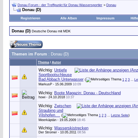
Donau Forum - der Treffpunkt für Donau Wassersportler
>
Donau
Donau (D)
Registrieren
Alle Alben
Impressum
Hilfe
Donau (D)
Deutsche Donau mit MDK
Themen im Forum
: Donau (D)
Thema
/
Autor
Wichtig:
Untiefe
Sportbootschleuse
Bad Abbach Unterwasser
(
1
2
3
...
Le
MarkusP
- 15.06.2009
10:09
Wichtig:
Boote Magazin: Donau - Deutschland
howi
- 24.10.2018
10:37
Wichtig:
Zwischen
Straubing und
Vilshofen....
(
1
2
3
...
Letzte Seite
)
Meerkäptän
- 19.05.2009
18:45
Wichtig:
Wasserskistrecken
Der Stromer
- 10.05.2011
08:56