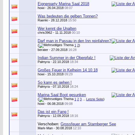
Eignerparty Marina Saal 2018
howi
- 26.04.2018
08:07
Was bedeuten die gelben Tonnen?
Raenki
- 28.12.2018
15:50
Wer kennt die Unalten
chris3962
- 11.11.2018
00:10
Darf man in Passau in den Inn reinfahren?
(
1
2
)
berater
- 27.09.2018
16:28
Indian Summer in der Oberpfalz !
Palmyra
- 22.10.2018
18:34
Großes Feuer in Kelheim 14.10.18
howi
- 15.10.2018
09:29
So kann es gehen !
Palmyra
- 07.10.2018
16:24
Marina Saal Boot gesunken
(
1
2
3
...
Letzte Seite
)
howi
- 06.08.2018
09:08
Das ist ein Fang !
Palmyra
- 12.09.2018
18:16
Verschoben:
Grossfeuer am Starnberger See
Mark-Man
- 30.08.2018
12:10