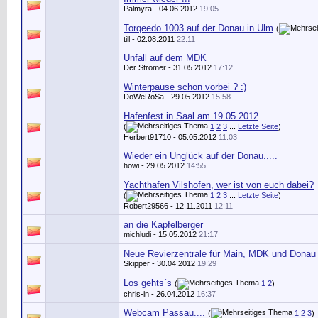
Palmyra
- 04.06.2012
19:05
Torqeedo 1003 auf der Donau in Ulm
(
till - 02.08.2011
22:11
Unfall auf dem MDK
Der Stromer
- 31.05.2012
17:12
Winterpause schon vorbei ? :)
DoWeRoSa
- 29.05.2012
15:58
Hafenfest in Saal am 19.05.2012
(
1
2
3
...
Letzte Seite
)
Herbert91710
- 05.05.2012
11:03
Wieder ein Unglück auf der Donau.....
howi
- 29.05.2012
14:55
Yachthafen Vilshofen, wer ist von euch dabei?
(
1
2
3
...
Letzte Seite
)
Robert29566
- 12.11.2011
12:11
an die Kapfelberger
michludi
- 15.05.2012
21:17
Neue Revierzentrale für Main, MDK und Donau
Skipper
- 30.04.2012
19:29
Los gehts´s
(
1
2
)
chris-in
- 26.04.2012
16:37
Webcam Passau....
(
1
2
3
)