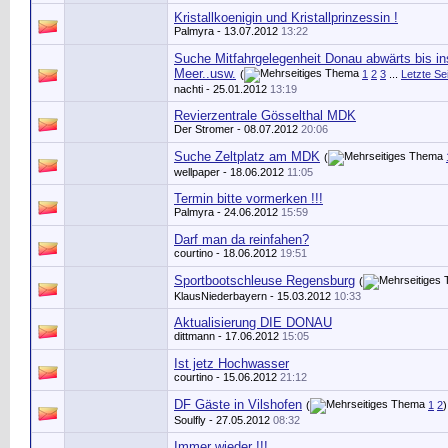
Kristallkoenigin und Kristallprinzessin !
Palmyra
- 13.07.2012
13:22
Suche Mitfahrgelegenheit Donau abwärts bis i
Meer..usw.
(
1
2
3
...
Letzte Se
nachti
- 25.01.2012
13:19
Revierzentrale Gösselthal MDK
Der Stromer
- 08.07.2012
20:06
Suche Zeltplatz am MDK
(
wellpaper
- 18.06.2012
11:05
Termin bitte vormerken !!!
Palmyra
- 24.06.2012
15:59
Darf man da reinfahen?
courtino
- 18.06.2012
19:51
Sportbootschleuse Regensburg
(
KlausNiederbayern
- 15.03.2012
10:33
Aktualisierung DIE DONAU
dittmann
- 17.06.2012
15:05
Ist jetz Hochwasser
courtino
- 15.06.2012
21:12
DF Gäste in Vilshofen
(
1
2
)
Soulfly
- 27.05.2012
08:32
Immer wieder !!!