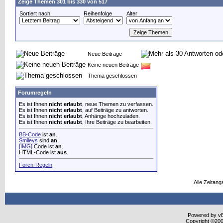
Zeige Themen 301 bis 330 von 517
Sortiert nach
Reihenfolge
Alter
Neue Beiträge
Keine neuen Beiträge
Thema geschlossen
Forumregeln
Es ist Ihnen
nicht erlaubt
, neue Themen zu verfassen.
Es ist Ihnen
nicht erlaubt
, auf Beiträge zu antworten.
Es ist Ihnen
nicht erlaubt
, Anhänge hochzuladen.
Es ist Ihnen
nicht erlaubt
, Ihre Beiträge zu bearbeiten.
BB-Code
ist
an
.
Smileys
sind
an
.
[IMG]
Code ist
an
.
HTML-Code ist
aus
.
Foren-Regeln
Alle Zeitang
Powered by vBu
Copyright ©2000