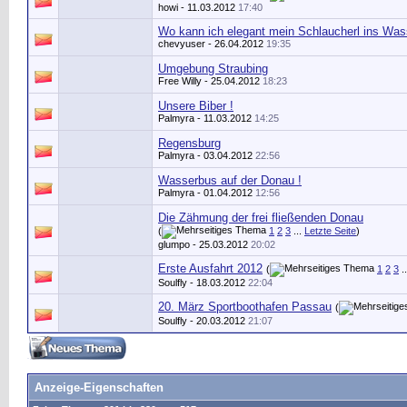
howi
- 11.03.2012
17:40
Wo kann ich elegant mein Schlaucherl ins Was
chevyuser
- 26.04.2012
19:35
Umgebung Straubing
Free Willy - 25.04.2012
18:23
Unsere Biber !
Palmyra
- 11.03.2012
14:25
Regensburg
Palmyra
- 03.04.2012
22:56
Wasserbus auf der Donau !
Palmyra
- 01.04.2012
12:56
Die Zähmung der frei fließenden Donau
(
1
2
3
...
Letzte Seite
)
glumpo
- 25.03.2012
20:02
Erste Ausfahrt 2012
(
1
2
3
.
Soulfly
- 18.03.2012
22:04
20. März Sportboothafen Passau
(
Soulfly
- 20.03.2012
21:07
Anzeige-Eigenschaften