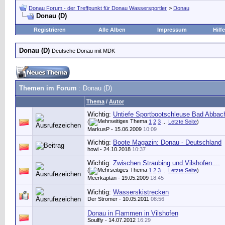
Donau Forum - der Treffpunkt für Donau Wassersportler
>
Donau
Donau (D)
Registrieren
Alle Alben
Impressum
Hilfe
Donau (D)
Deutsche Donau mit MDK
Themen im Forum
: Donau (D)
Thema
/
Autor
Wichtig:
Untiefe Sportbootschleuse Bad Abbac
(
1
2
3
...
Letzte Seite
)
MarkusP
- 15.06.2009
10:09
Wichtig:
Boote Magazin: Donau - Deutschland
howi
- 24.10.2018
10:37
Wichtig:
Zwischen Straubing und Vilshofen....
(
1
2
3
...
Letzte Seite
)
Meerkäptän
- 19.05.2009
18:45
Wichtig:
Wasserskistrecken
Der Stromer
- 10.05.2011
08:56
Donau in Flammen in Vilshofen
Soulfly
- 14.07.2012
16:29