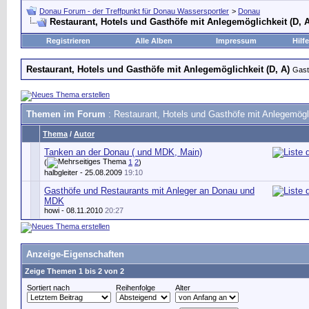
Donau Forum - der Treffpunkt für Donau Wassersportler
>
Donau
Restaurant, Hotels und Gasthöfe mit Anlegemöglichkeit (D, A
Registrieren
Alle Alben
Impressum
Hilfe
Restaurant, Hotels und Gasthöfe mit Anlegemöglichkeit (D, A)
Gast
Themen im Forum
: Restaurant, Hotels und Gasthöfe mit Anlegemögli
Thema
/
Autor
Tanken an der Donau ( und MDK, Main)
(
1
2
)
halbgleiter
- 25.08.2009
19:10
Gasthöfe und Restaurants mit Anleger an Donau und
MDK
howi
- 08.11.2010
20:27
Anzeige-Eigenschaften
Zeige Themen 1 bis 2 von 2
Sortiert nach
Reihenfolge
Alter