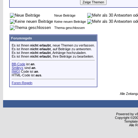
Neue Beiträge
Keine neuen Beiträge
Thema geschlossen
Forumregeln
Es ist Ihnen
nicht erlaubt
, neue Themen zu verfassen.
Es ist Ihnen
nicht erlaubt
, auf Beiträge zu antworten.
Es ist Ihnen
nicht erlaubt
, Anhänge hochzuladen.
Es ist Ihnen
nicht erlaubt
, Ihre Beiträge zu bearbeiten.
BB-Code
ist
an
.
Smileys
sind
an
.
[IMG]
Code ist
an
.
HTML-Code ist
aus
.
Foren-Regeln
Alle Zeitang
Powered by vBu
Copyright ©2000
Template
Alle 