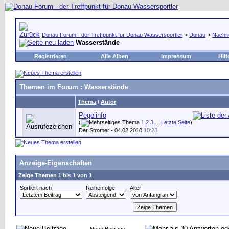
Donau Forum - der Treffpunkt für Donau Wassersportler
>
Donau
>
Nachri
Wasserstände
Registrieren
Alle Alben
Impressum
Hilf
Themen im Forum
: Wasserstände
Thema
/
Autor
Pegelinfo
(
1
2
3
...
Letzte Seite
)
Der Stromer
- 04.02.2010
10:28
Anzeige-Eigenschaften
Zeige Themen 1 bis 1 von 1
Sortiert nach
Reihenfolge
Alter