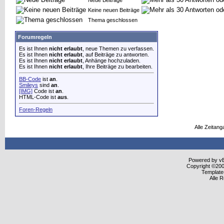
Neue Beiträge
Keine neuen Beiträge
Thema geschlossen
Forumregeln
Es ist Ihnen
nicht erlaubt
, neue Themen zu verfassen.
Es ist Ihnen
nicht erlaubt
, auf Beiträge zu antworten.
Es ist Ihnen
nicht erlaubt
, Anhänge hochzuladen.
Es ist Ihnen
nicht erlaubt
, Ihre Beiträge zu bearbeiten.
BB-Code
ist
an
.
Smileys
sind
an
.
[IMG]
Code ist
an
.
HTML-Code ist
aus
.
Foren-Regeln
Alle Zeitang
Powered by vBu
Copyright ©2000
Template
Alle 