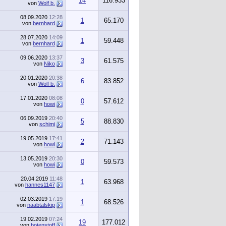
14
116.933
von
Wolf b.
08.09.2020
12:28
1
65.170
von
bernhard
28.07.2020
14:09
1
59.448
von
bernhard
09.06.2020
13:37
3
61.575
von
Niko
20.01.2020
20:38
6
83.852
von
Wolf b.
17.01.2020
08:08
0
57.612
von
howi
06.09.2019
20:40
5
88.830
von
schimi
19.05.2019
17:41
2
71.143
von
howi
13.05.2019
20:30
0
59.573
von
howi
20.04.2019
11:48
1
63.968
von
hannes1147
02.03.2019
17:19
1
68.526
von
naabtalskip
19.02.2019
07:24
19
177.012
von
botenstoff