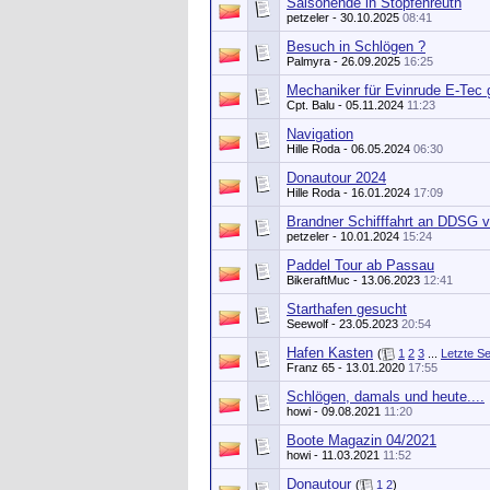
Saisonende in Stopfenreuth
petzeler
- 30.10.2025
08:41
Besuch in Schlögen ?
Palmyra
- 26.09.2025
16:25
Mechaniker für Evinrude E-Tec 
Cpt. Balu
- 05.11.2024
11:23
Navigation
Hille Roda
- 06.05.2024
06:30
Donautour 2024
Hille Roda
- 16.01.2024
17:09
Brandner Schifffahrt an DDSG v
petzeler
- 10.01.2024
15:24
Paddel Tour ab Passau
BikeraftMuc
- 13.06.2023
12:41
Starthafen gesucht
Seewolf
- 23.05.2023
20:54
Hafen Kasten
(
1
2
3
...
Letzte Se
Franz 65
- 13.01.2020
17:55
Schlögen, damals und heute....
howi
- 09.08.2021
11:20
Boote Magazin 04/2021
howi
- 11.03.2021
11:52
Donautour
(
1
2
)