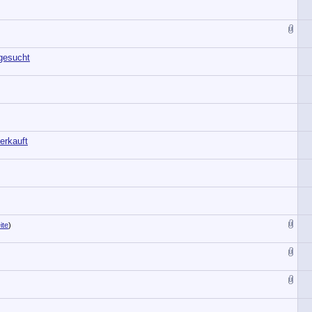
gesucht
erkauft
ite
)