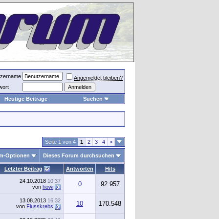
tzername
Angemeldet bleiben?
wort
Heutige Beiträge
Suchen
Seite 1 von 4
1
2
3
4
>
m-Optionen
Dieses Forum durchsuchen
Letzter Beitrag
Antworten
Hits
24.10.2018
10:37
0
92.957
von
howi
13.08.2013
16:32
10
170.548
von
Flusskrebs