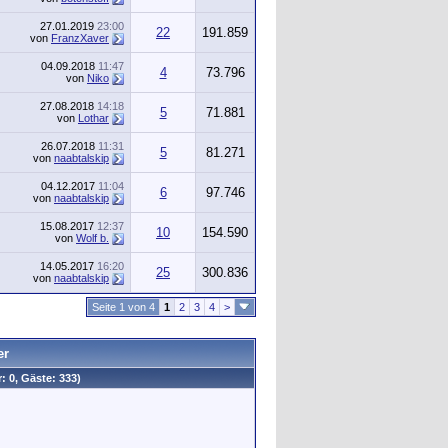
27.01.2019
23:00
22
191.859
von
FranzXaver
04.09.2018
11:47
4
73.796
von
Niko
27.08.2018
14:18
5
71.881
von
Lothar
26.07.2018
11:31
5
81.271
von
naabtalskip
04.12.2017
11:04
6
97.746
von
naabtalskip
15.08.2017
12:37
10
154.590
von
Wolf b.
14.05.2017
16:20
25
300.836
von
naabtalskip
Seite 1 von 4
1
2
3
4
>
er
: 0, Gäste: 333)