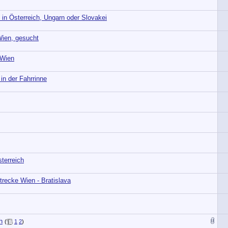
in Österreich, Ungarn oder Slovakei
Wien, gesucht
 Wien
in der Fahrrinne
terreich
Strecke Wien - Bratislava
h
(
1
2
)