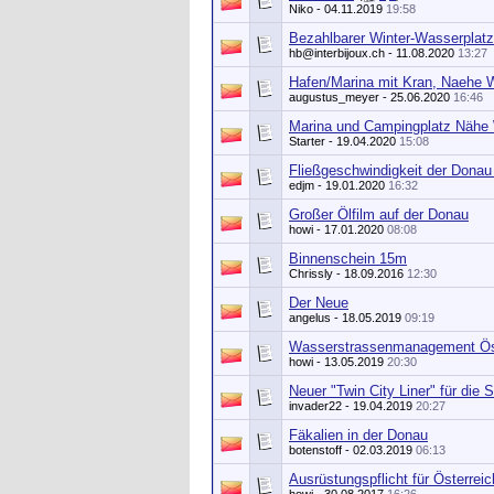
Niko
- 04.11.2019
19:58
Bezahlbarer Winter-Wasserplatz 
hb@interbijoux.ch
- 11.08.2020
13:27
Hafen/Marina mit Kran, Naehe 
augustus_meyer
- 25.06.2020
16:46
Marina und Campingplatz Nähe
Starter
- 19.04.2020
15:08
Fließgeschwindigkeit der Donau 
edjm
- 19.01.2020
16:32
Großer Ölfilm auf der Donau
howi
- 17.01.2020
08:08
Binnenschein 15m
Chrissly
- 18.09.2016
12:30
Der Neue
angelus
- 18.05.2019
09:19
Wasserstrassenmanagement Ös
howi
- 13.05.2019
20:30
Neuer "Twin City Liner" für die 
invader22
- 19.04.2019
20:27
Fäkalien in der Donau
botenstoff
- 02.03.2019
06:13
Ausrüstungspflicht für Österreic