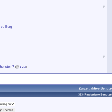
 zu Berg
chenstein?
(
1
2
3
)
Zurzeit aktive Benutz
333 (Registrierte Benutzer