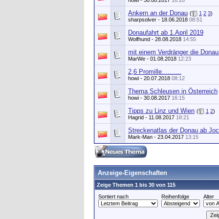
howi
- 30.08.2017
16:26
Ankern an der Donau
(
1
2
3
)
sharpsolver
- 18.06.2018
08:51
Donaufahrt ab 1.April 2019
Wolfhund
- 28.08.2018
14:55
mit einem Verdränger die Donau
MarWe
- 01.08.2018
12:23
2,6 Promille..........
howi
- 20.07.2018
08:12
Thema Schleusen in Österreich
howi
- 30.08.2017
16:15
Tipps zu Linz und Wien
(
1
2
)
Hagrid
- 11.08.2017
18:21
Streckenatlas der Donau ab Jo
Mark-Man
- 23.04.2017
13:15
Anzeige-Eigenschaften
Zeige Themen 1 bis 30 von 115
Sortiert nach
Reihenfolge
Alter