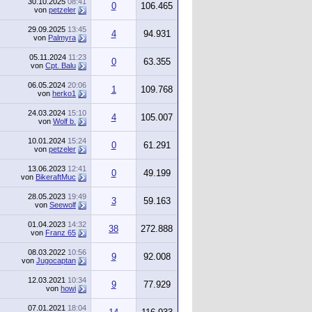
30.10.2025
08:41
0
106.465
von
petzeler
29.09.2025
13:45
4
94.931
von
Palmyra
05.11.2024
11:23
0
63.355
von
Cpt. Balu
06.05.2024
20:06
1
109.768
von
herko1
24.03.2024
15:10
4
105.007
von
Wolf b.
10.01.2024
15:24
0
61.291
von
petzeler
13.06.2023
12:41
0
49.199
von
BikeraftMuc
28.05.2023
19:49
3
59.163
von
Seewolf
01.04.2023
14:32
38
272.888
von
Franz 65
08.03.2022
10:56
9
92.008
von
Jugocaptan
12.03.2021
10:34
9
77.929
von
howi
07.01.2021
18:04