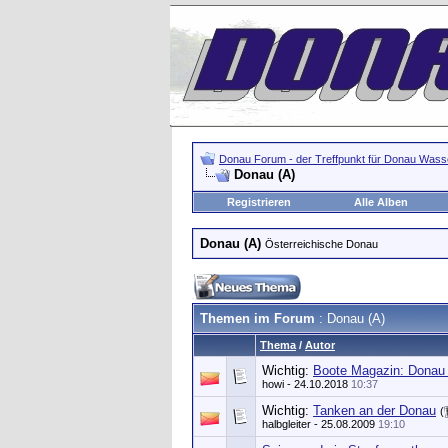
Donau Forum - der Treffpunkt für Donau Wasse
Donau (A)
Registrieren
Alle Alben
Donau (A)
Österreichische Donau
Themen im Forum
: Donau (A)
Thema
/
Autor
Wichtig:
Boote Magazin: Donau 
howi
- 24.10.2018
10:37
Wichtig:
Tanken an der Donau
(
halbgleiter
- 25.08.2009
19:10