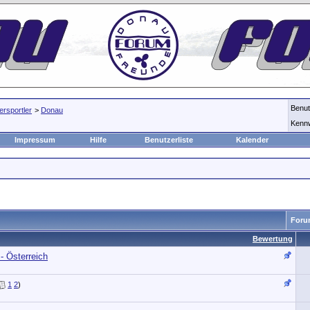
Benu
rsportler
>
Donau
Kenn
Impressum
Hilfe
Benutzerliste
Kalender
Foru
Bewertung
- Österreich
1
2
)