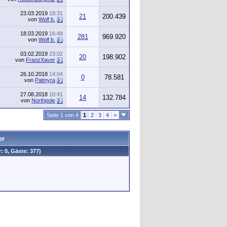
23.03.2019
18:31
21
200.439
von
Wolf b.
18.03.2019
16:48
281
969.920
von
Wolf b.
03.02.2019
23:02
20
198.902
von
FranzXaver
26.10.2018
14:04
0
78.581
von
Palmyra
27.08.2018
10:41
14
132.784
von
Northpole
Seite 1 von 4
1
2
3
4
>
er
: 0, Gäste: 377)