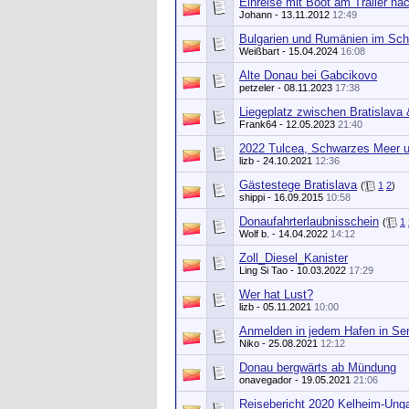
Einreise mit Boot am Trailer na
Johann
- 13.11.2012
12:49
Bulgarien und Rumänien im Sc
Weißbart
- 15.04.2024
16:08
Alte Donau bei Gabcikovo
petzeler
- 08.11.2023
17:38
Liegeplatz zwischen Bratislava
Frank64
- 12.05.2023
21:40
2022 Tulcea, Schwarzes Meer u
lizb
- 24.10.2021
12:36
Gästestege Bratislava
(
1
2
)
shippi
- 16.09.2015
10:58
Donaufahrterlaubnisschein
(
1
Wolf b.
- 14.04.2022
14:12
Zoll_Diesel_Kanister
Ling Si Tao
- 10.03.2022
17:29
Wer hat Lust?
lizb
- 05.11.2021
10:00
Anmelden in jedem Hafen in Se
Niko
- 25.08.2021
12:12
Donau bergwärts ab Mündung
onavegador
- 19.05.2021
21:06
Reisebericht 2020 Kelheim-Unga