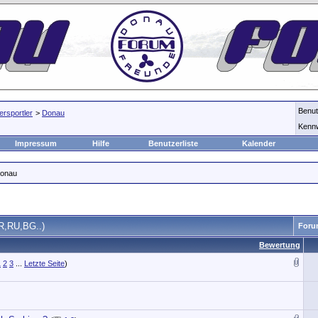
Benu
rsportler
>
Donau
Kenn
Impressum
Hilfe
Benutzerliste
Kalender
Donau
R,RU,BG..)
Foru
Bewertung
1
2
3
...
Letzte Seite
)