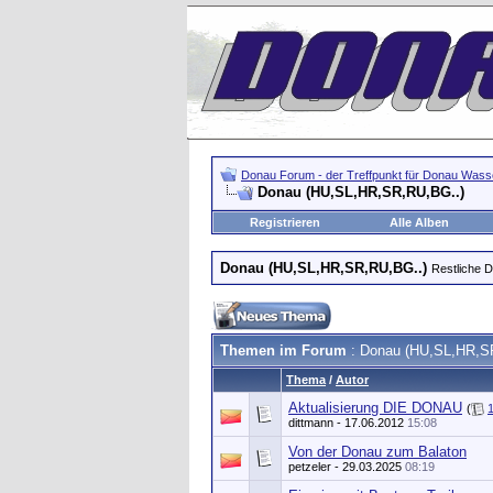
Donau Forum - der Treffpunkt für Donau Wasse
Donau (HU,SL,HR,SR,RU,BG..)
Registrieren
Alle Alben
Donau (HU,SL,HR,SR,RU,BG..)
Restliche 
Themen im Forum
: Donau (HU,SL,HR,S
Thema
/
Autor
Aktualisierung DIE DONAU
(
dittmann
- 17.06.2012
15:08
Von der Donau zum Balaton
petzeler
- 29.03.2025
08:19