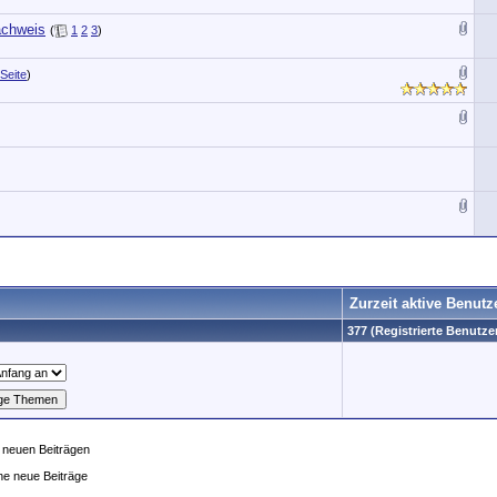
achweis
(
1
2
3
)
 Seite
)
Zurzeit aktive Benutz
377 (Registrierte Benutzer
 neuen Beiträgen
ne neue Beiträge