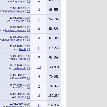
1
66.520
von
Jugocaptan
29.08.2020
21:21
3
66.858
von
hb@interbijoux.ch
29.08.2020
14:09
1
59.639
von
hannes1147
17.08.2020
21:45
0
56.526
von
hb@interbijoux.ch
17.08.2020
21:14
4
64.608
von
hb@interbijoux.ch
11.03.2020
10:25
11
118.224
von
Gobbi
20.01.2020
12:38
0
63.959
von
SY Tertia
16.10.2019
22:44
10
124.991
von
naabtalskip
03.09.2019
20:01
4
70.861
von
wurstbrot
16.07.2019
20:29
2
74.963
von
Wolf b.
14.07.2019
09:40
16
150.254
von
Odessa
11.06.2019
11:29
11
132.309
von
Riedenburgfritz