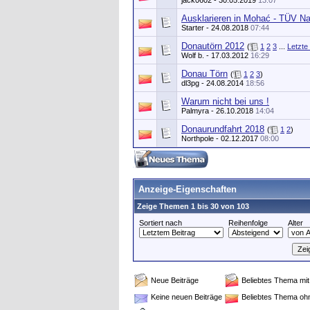
jack0602
- 30.05.2019
13:07
Ausklarieren in Mohać - TÜV N
Starter
- 24.08.2018
07:44
Donautörn 2012
(
1
2
3
...
Letzte
Wolf b.
- 17.03.2012
16:29
Donau Törn
(
1
2
3
)
dl3pg - 24.08.2014
18:56
Warum nicht bei uns !
Palmyra
- 26.10.2018
14:04
Donaurundfahrt 2018
(
1
2
)
Northpole
- 02.12.2017
08:00
Anzeige-Eigenschaften
Zeige Themen 1 bis 30 von 103
Sortiert nach
Reihenfolge
Alter
Neue Beiträge
Beliebtes Thema mit
Keine neuen Beiträge
Beliebtes Thema oh