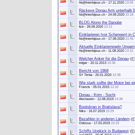
hb@interbijoux.ch
- 17.11.2020
13:45
Ráckeve Donau Arm unterhalb 
hb@interbijoux.ch
- 24.08.2020
15:18
BLOG Along the Danube
lizb
- 28.08.2020
10:13
Einklarieren (vor Schengen) in O
hb@interbijoux.ch
- 17.08.2020
21:45
Aktuelle Einklarierregeln Ungarn
hb@interbijoux.ch
- 11.08.2020
13:15
Welcher Anker für die Donau
(
edgar
- 20.11.2013
15:36
Bericht von 1968
SY Tertia
- 20.01.2020
12:38
Wie stark sollte der Motor bei 
Francis - 05.01.2015
12:10
Donau - Krim - Sochi
Abchasien
- 12.08.2019
14:39
Bootskran in Bratislava?
Niko
- 16.07.2019
15:29
Bezahlen in anderen Ländern
(
Odessa - 17.03.2019
10:19
Schiffs Unglück in Budapest
(