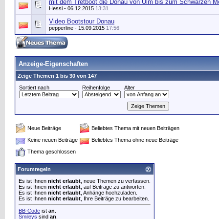
mit dem Tretboot die Donau von Ulm bis zum Schwarzen M
Hessi
- 06.12.2015
13:31
Video Bootstour Donau
pepperline
- 15.09.2015
17:56
Anzeige-Eigenschaften
Zeige Themen 1 bis 30 von 147
Sortiert nach
Reihenfolge
Alter
Neue Beiträge
Beliebtes Thema mit neuen Beiträgen
Keine neuen Beiträge
Beliebtes Thema ohne neue Beiträge
Thema geschlossen
Forumregeln
Es ist Ihnen
nicht erlaubt
, neue Themen zu verfassen.
Es ist Ihnen
nicht erlaubt
, auf Beiträge zu antworten.
Es ist Ihnen
nicht erlaubt
, Anhänge hochzuladen.
Es ist Ihnen
nicht erlaubt
, Ihre Beiträge zu bearbeiten.
BB-Code
ist
an
.
Smileys
sind
an
.