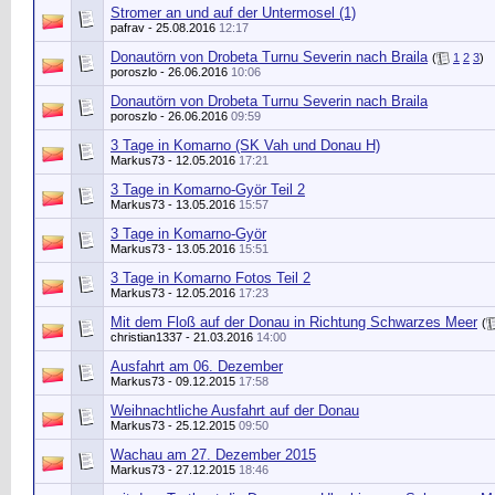
Stromer an und auf der Untermosel (1)
pafrav
- 25.08.2016
12:17
Donautörn von Drobeta Turnu Severin nach Braila
(
1
2
3
)
poroszlo
- 26.06.2016
10:06
Donautörn von Drobeta Turnu Severin nach Braila
poroszlo
- 26.06.2016
09:59
3 Tage in Komarno (SK Vah und Donau H)
Markus73
- 12.05.2016
17:21
3 Tage in Komarno-Györ Teil 2
Markus73
- 13.05.2016
15:57
3 Tage in Komarno-Györ
Markus73
- 13.05.2016
15:51
3 Tage in Komarno Fotos Teil 2
Markus73
- 12.05.2016
17:23
Mit dem Floß auf der Donau in Richtung Schwarzes Meer
(
christian1337 - 21.03.2016
14:00
Ausfahrt am 06. Dezember
Markus73
- 09.12.2015
17:58
Weihnachtliche Ausfahrt auf der Donau
Markus73
- 25.12.2015
09:50
Wachau am 27. Dezember 2015
Markus73
- 27.12.2015
18:46