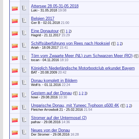
Attersee 28.05-31-05.2018
Luki
- 31.05.2018
19:08
Belgien 2017
Ger B
- 02.01.2018
21:00
Eine Donautour
(
1
2
)
Hagrid
- 21.11.2017
15:29
Schiffsüberführung von Rees nach Hooksiel
(
1
2
)
Ariah
- 18.09.2017
15:41
Törn vom Zwaarte Meer (NL) zum Schwarzen Meer (RO)
(
tocan
- 04.11.2016
18:10
Königlich Niederländische Motorbootclub erkundet Bayern
BAT
- 20.08.2009
20:42
Donau komplett in Bildern
Wolf b.
- 01.11.2016
22:24
Gestern auf der Donau
(
1
2
3
)
howi
- 29.08.2016
10:30
Ungarische Donau, mit Yuneec Typhoon q500 4K
(
1
2
)
Fletcher Arrowbolt 21
- 25.02.2016
21:54
Stromer auf der Untermosel (2)
pafrav
- 29.08.2016
14:36
Neues von der Donau
Der Stromer
- 29.08.2016
16:28