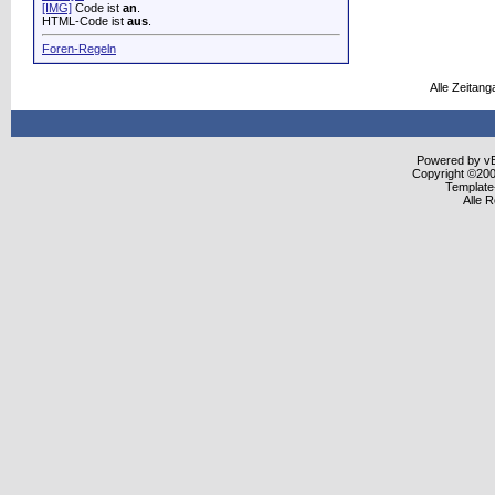
[IMG]
Code ist
an
.
HTML-Code ist
aus
.
Foren-Regeln
Alle Zeitang
Powered by vBu
Copyright ©2000
Template
Alle 