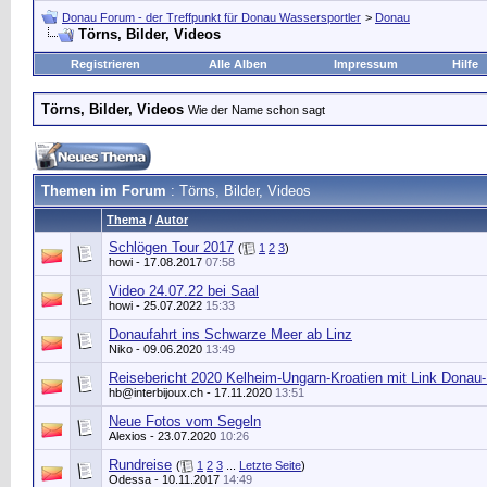
Donau Forum - der Treffpunkt für Donau Wassersportler
>
Donau
Törns, Bilder, Videos
Registrieren
Alle Alben
Impressum
Hilfe
Törns, Bilder, Videos
Wie der Name schon sagt
Themen im Forum
: Törns, Bilder, Videos
Thema
/
Autor
Schlögen Tour 2017
(
1
2
3
)
howi
- 17.08.2017
07:58
Video 24.07.22 bei Saal
howi
- 25.07.2022
15:33
Donaufahrt ins Schwarze Meer ab Linz
Niko
- 09.06.2020
13:49
Reisebericht 2020 Kelheim-Ungarn-Kroatien mit Link Donau-
hb@interbijoux.ch
- 17.11.2020
13:51
Neue Fotos vom Segeln
Alexios
- 23.07.2020
10:26
Rundreise
(
1
2
3
...
Letzte Seite
)
Odessa - 10.11.2017
14:49