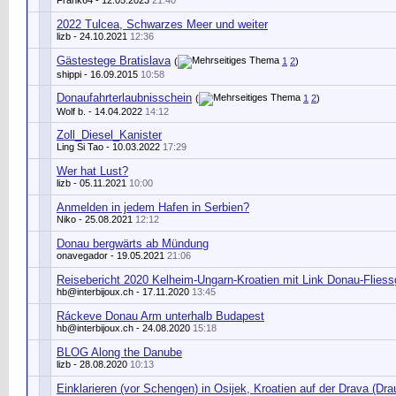
Frank64
- 12.05.2023
21:40
2022 Tulcea, Schwarzes Meer und weiter
lizb
- 24.10.2021
12:36
Gästestege Bratislava
(
1
2
)
shippi
- 16.09.2015
10:58
Donaufahrterlaubnisschein
(
1
2
)
Wolf b.
- 14.04.2022
14:12
Zoll_Diesel_Kanister
Ling Si Tao
- 10.03.2022
17:29
Wer hat Lust?
lizb
- 05.11.2021
10:00
Anmelden in jedem Hafen in Serbien?
Niko
- 25.08.2021
12:12
Donau bergwärts ab Mündung
onavegador
- 19.05.2021
21:06
Reisebericht 2020 Kelheim-Ungarn-Kroatien mit Link Donau-Flies
hb@interbijoux.ch
- 17.11.2020
13:45
Ráckeve Donau Arm unterhalb Budapest
hb@interbijoux.ch
- 24.08.2020
15:18
BLOG Along the Danube
lizb
- 28.08.2020
10:13
Einklarieren (vor Schengen) in Osijek, Kroatien auf der Drava (Dra