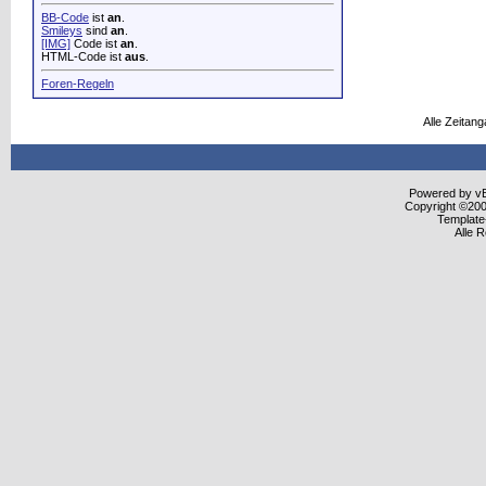
BB-Code
ist
an
.
Smileys
sind
an
.
[IMG]
Code ist
an
.
HTML-Code ist
aus
.
Foren-Regeln
Alle Zeitang
Powered by vBu
Copyright ©2000
Template
Alle 