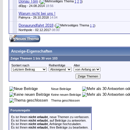
Donau Törn
(
1
2
3
)
dl3pg - 24.08.2014
18:56
Warum nicht bei uns !
Palmyra
- 26.10.2018
14:04
Donaurundfahrt 2018
(
1
2
)
Northpole
- 02.12.2017
08:00
Anzeige-Eigenschaften
Zeige Themen 1 bis 30 von 103
Sortiert nach
Reihenfolge
Alter
Neue Beiträge
Keine neuen Beiträge
Thema geschlossen
Forumregeln
Es ist Ihnen
nicht erlaubt
, neue Themen zu verfassen.
Es ist Ihnen
nicht erlaubt
, auf Beiträge zu antworten.
Es ist Ihnen
nicht erlaubt
, Anhänge hochzuladen.
Es ist Ihnen
nicht erlaubt
, Ihre Beiträge zu bearbeiten.