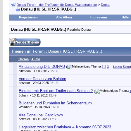
Donau Forum - der Treffpunkt für Donau Wassersportler
>
Donau
Donau (HU,SL,HR,SR,RU,BG..)
Registrieren
Alle Alben
Impressum
Hilfe
Donau (HU,SL,HR,SR,RU,BG..)
Restliche Donau
Themen im Forum
: Donau (HU,SL,HR,SR,RU,BG..)
Thema
/
Autor
Aktualisierung DIE DONAU
(
1
2
3
...
Letzte Seite
)
dittmann
- 17.06.2012
15:08
Von der Donau zum Balaton
petzeler
- 29.03.2025
08:19
Einreise mit Boot am Trailer nach Serbien ?
(
Johann
- 13.11.2012
12:49
Bulgarien und Rumänien im Schengenraum
Weißbart
- 15.04.2024
16:08
Alte Donau bei Gabcikovo
petzeler
- 08.11.2023
17:38
Liegeplatz zwischen Bratislava & Komarno 06/07 2023