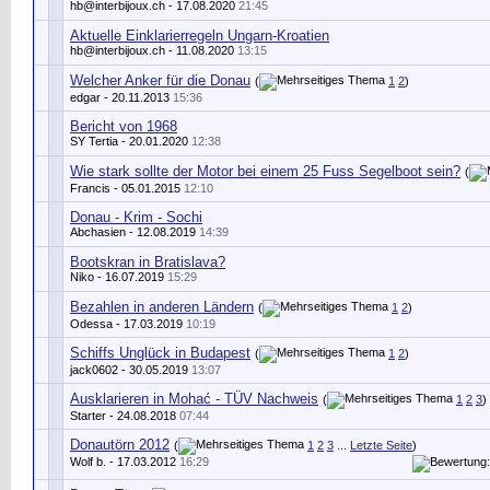
hb@interbijoux.ch
- 17.08.2020
21:45
Aktuelle Einklarierregeln Ungarn-Kroatien
hb@interbijoux.ch
- 11.08.2020
13:15
Welcher Anker für die Donau
(
1
2
)
edgar
- 20.11.2013
15:36
Bericht von 1968
SY Tertia
- 20.01.2020
12:38
Wie stark sollte der Motor bei einem 25 Fuss Segelboot sein?
(
Francis - 05.01.2015
12:10
Donau - Krim - Sochi
Abchasien
- 12.08.2019
14:39
Bootskran in Bratislava?
Niko
- 16.07.2019
15:29
Bezahlen in anderen Ländern
(
1
2
)
Odessa - 17.03.2019
10:19
Schiffs Unglück in Budapest
(
1
2
)
jack0602
- 30.05.2019
13:07
Ausklarieren in Mohać - TÜV Nachweis
(
1
2
3
)
Starter
- 24.08.2018
07:44
Donautörn 2012
(
1
2
3
...
Letzte Seite
)
Wolf b.
- 17.03.2012
16:29