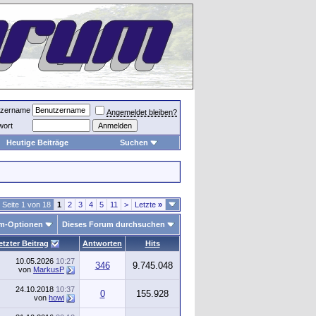
tzername
Angemeldet bleiben?
wort
Heutige Beiträge
Suchen
Seite 1 von 18
1
2
3
4
5
11
>
Letzte
»
m-Optionen
Dieses Forum durchsuchen
etzter Beitrag
Antworten
Hits
10.05.2026
10:27
346
9.745.048
von
MarkusP
24.10.2018
10:37
0
155.928
von
howi