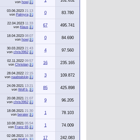
1
102.632
von
howi
03.06.2023
21:13
0
83.780
von
Palmyra
22.04.2023
11:33
67
495.741
von
Klaus
18.04.2023
08:07
0
84.690
von
howi
30.03.2023
21:43
4
97.560
von
chris3962
02.11.2022
09:57
16
235.165
von
Christian
28.04.2022
22:15
3
109.872
von
naabtalskip
24.09.2021
13:21
85
425.898
von
Wolf b.
20.08.2021
21:07
9
96.205
von
chris3962
18.08.2021
21:30
1
78.103
von
berater
10.08.2021
05:54
1
74.009
von
Franz 65
02.08.2021
16:38
17
242.083
von
Wolf b.