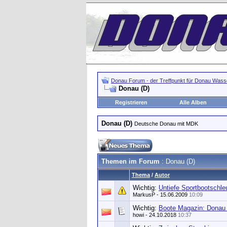
Donau Forum - der Treffpunkt für Donau Wasse
Donau (D)
Registrieren
Alle Alben
Donau (D)
Deutsche Donau mit MDK
Themen im Forum
: Donau (D)
Thema
/
Autor
Wichtig:
Untiefe Sportbootschl
MarkusP
- 15.06.2009
10:09
Wichtig:
Boote Magazin: Donau 
howi
- 24.10.2018
10:37