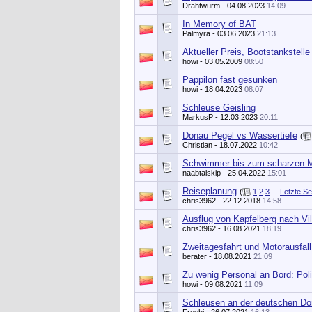
Drahtwurm
- 04.08.2023
14:09
In Memory of BAT
Palmyra
- 03.06.2023
21:13
Aktueller Preis, Bootstankstelle
howi
- 03.05.2009
08:50
Pappilon fast gesunken
howi
- 18.04.2023
08:07
Schleuse Geisling
MarkusP
- 12.03.2023
20:11
Donau Pegel vs Wassertiefe
(
Christian
- 18.07.2022
10:42
Schwimmer bis zum scharzen 
naabtalskip
- 25.04.2022
15:01
Reiseplanung
(
1
2
3
...
Letzte Se
chris3962
- 22.12.2018
14:58
Ausflug von Kapfelberg nach Vi
chris3962
- 16.08.2021
18:19
Zweitagesfahrt und Motorausfall
berater
- 18.08.2021
21:09
Zu wenig Personal an Bord: Poli
howi
- 09.08.2021
11:09
Schleusen an der deutschen D