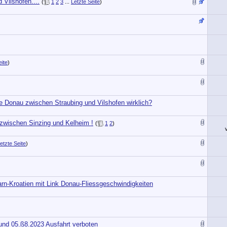
 Vilshofen....
(
1
2
3
...
Letzte Seite
)
eite
)
die Donau zwischen Straubing und Vilshofen wirklich?
 zwischen Sinzing und Kelheim !
(
1
2
)
etzte Seite
)
rn-Kroatien mit Link Donau-Fliessgeschwindigkeiten
und 05.ß8.2023 Ausfahrt verboten