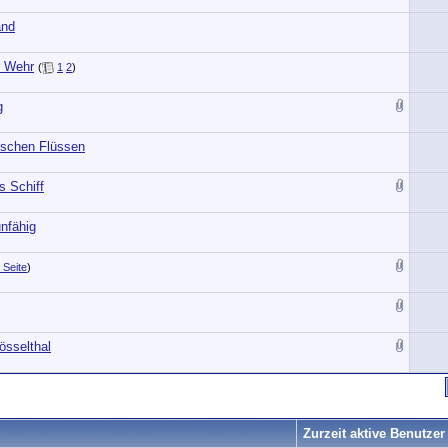
and
r Wehr
(
1
2
)
g
rischen Flüssen
s Schiff
unfähig
 Seite
)
össelthal
Zurzeit aktive Benutzer