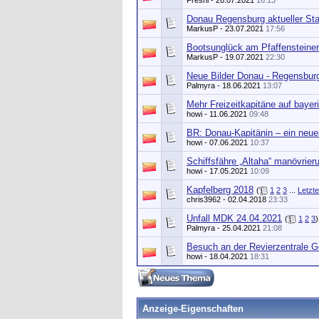
Freshi
- 26.07.2021
16:13
Donau Regensburg aktueller St
MarkusP
- 23.07.2021
17:56
Bootsunglück am Pfaffensteine
MarkusP
- 19.07.2021
22:30
Neue Bilder Donau - Regensbur
Palmyra
- 18.06.2021
13:07
Mehr Freizeitkapitäne auf baye
howi
- 11.06.2021
09:48
BR: Donau-Kapitänin – ein neue
howi
- 07.06.2021
10:37
Schiffsfähre „Altaha“ manövrier
howi
- 17.05.2021
10:09
Kapfelberg 2018
(
1
2
3
...
Letzte
chris3962
- 02.04.2018
23:33
Unfall MDK 24.04.2021
(
1
2
3
)
Palmyra
- 25.04.2021
21:08
Besuch an der Revierzentrale G
howi
- 18.04.2021
18:31
Anzeige-Eigenschaften