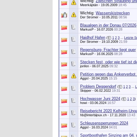
Wichtig:
Zwischen Straubing und
Meerkäptän
- 19.05.2009
18:45
Wichtig:
Wasserskistrecken
Der Stromer
- 10.05.2011
08:56
Blaualgen in der Donau 07/2026
MarkusP
- 16.07.2026
00:28
Haidhof Hafen
(
1
2
3
...
Letzte S
Der Stromer
- 19.10.2009
21:59
Regensburg- Frachter liegt quer
MarkusP
- 16.06.2025
08:28
Stecken fest, oder wie tief ist 
jonfen
- 06.07.2025
09:32
Petition gegen das Ankerverbot
Aggsl
- 20.04.2025
15:15
Problem Deggendorf
(
1
2
3
...
L
Skipper
- 06.02.2022
19:31
Hochwasser Juni 2024
(
1
2
3
)
howi
- 03.06.2024
16:57
Reisebericht 2020 Kelheim-Unga
hb@interbijoux.ch
- 17.11.2020
13:43
Schleusensperrungen 2024
Aggsl
- 16.03.2024
04:01
Sportboothafen Sinzing am 04. 