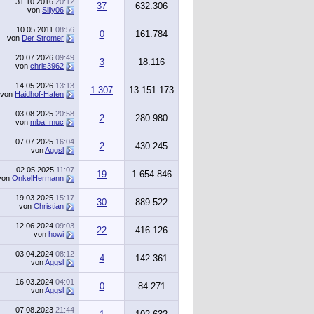
31.10.2016
20:12
37
632.306
von
Silly06
10.05.2011
08:56
0
161.784
von
Der Stromer
20.07.2026
09:49
3
18.116
von
chris3962
14.05.2026
13:13
1.307
13.151.173
von
Haidhof-Hafen
03.08.2025
20:58
2
280.980
von
mba_muc
07.07.2025
16:04
2
430.245
von
Aggsl
02.05.2025
11:07
19
1.654.846
von
OnkelHermann
19.03.2025
15:17
30
889.522
von
Christian
12.06.2024
09:03
22
416.126
von
howi
03.04.2024
08:12
4
142.361
von
Aggsl
16.03.2024
04:01
0
84.271
von
Aggsl
07.08.2023
21:44