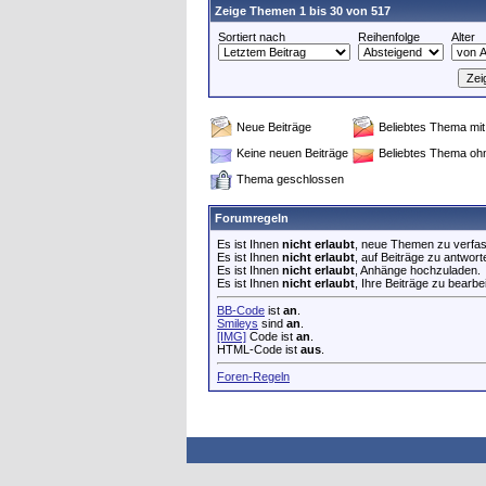
Zeige Themen 1 bis 30 von 517
Sortiert nach
Reihenfolge
Alter
Neue Beiträge
Beliebtes Thema mit
Keine neuen Beiträge
Beliebtes Thema oh
Thema geschlossen
Forumregeln
Es ist Ihnen
nicht erlaubt
, neue Themen zu verfa
Es ist Ihnen
nicht erlaubt
, auf Beiträge zu antwort
Es ist Ihnen
nicht erlaubt
, Anhänge hochzuladen.
Es ist Ihnen
nicht erlaubt
, Ihre Beiträge zu bearbe
BB-Code
ist
an
.
Smileys
sind
an
.
[IMG]
Code ist
an
.
HTML-Code ist
aus
.
Foren-Regeln