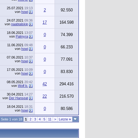
25.07.2021
19:13
2
92.550
von
howi
24.07.2021
09:36
17
164.598
von
naabtalskip
18.06.2021
13:07
0
74.399
von
Palmyra
11.06.2021
09:48
0
66.233
von
howi
07.06.2021
10:37
0
77.091
von
howi
17.05.2021
10:09
0
83.830
von
howi
08.05.2021
20:42
42
294.416
von
Wolf b.
30.04.2021
14:27
22
216.570
von
Der Hanseat
18.04.2021
18:31
0
80.586
von
howi
Seite 1 von 18
1
2
3
4
5
11
>
Letzte
»