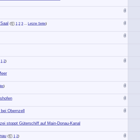
 Saal
(
1
2
3
...
Letzte Seite
)
1
2
)
Meer
ite
)
lshofen
 bei Obernzell
zei stoppt Güterschiff auf Main-Donau-Kanal
onau
(
1
2
)