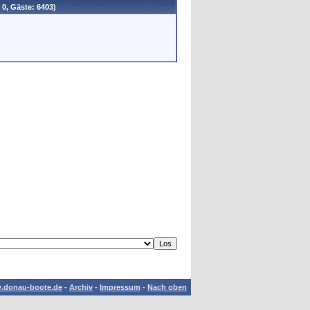
 0, Gäste: 6403)
.donau-boote.de
-
Archiv
-
Impressum
-
Nach oben