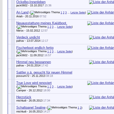
Ockelbo-Innenleben
jack0602
- 15.10.2017
15:36
An Land
(
1
2
3
...
Letzte Seite
)
Ariah
- 20.11.2016
07:52
Neuausstattung meines Kajütboot.
(
1
2
3
...
Letzte Seite
)
Nitrox
- 15.02.2012
12:57
Verdeck undicht
pafrav
- 13.07.2014
12:17
Fischerboot endlich fertig
(
1
2
3
...
Letzte Seite
)
jack0602
- 11.09.2012
16:57
Himmel neu bespannen
pafrav
- 24.01.2014
17:42
Sattler o.ä. gesucht für neuen Himmel
possum72 - 25.11.2013
08:18
True Love wird renoviert
(
1
2
3
...
Letzte Seite
)
Camper
- 26.12.2012
18:00
Herzstück
michludi
- 26.05.2013
17:34
Schaltpanel Sealine
(
1
2
)
michludi
- 16.05.2013
14:27