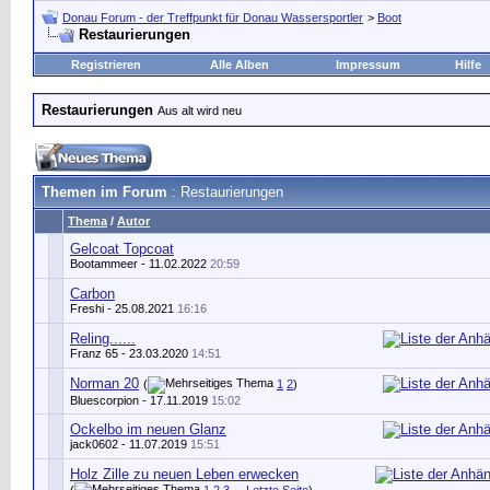
Donau Forum - der Treffpunkt für Donau Wassersportler
>
Boot
Restaurierungen
Registrieren
Alle Alben
Impressum
Hilfe
Restaurierungen
Aus alt wird neu
Themen im Forum
: Restaurierungen
Thema
/
Autor
Gelcoat Topcoat
Bootammeer
- 11.02.2022
20:59
Carbon
Freshi
- 25.08.2021
16:16
Reling......
Franz 65
- 23.03.2020
14:51
Norman 20
(
1
2
)
Bluescorpion
- 17.11.2019
15:02
Ockelbo im neuen Glanz
jack0602
- 11.07.2019
15:51
Holz Zille zu neuen Leben erwecken
(
1
2
3
...
Letzte Seite
)