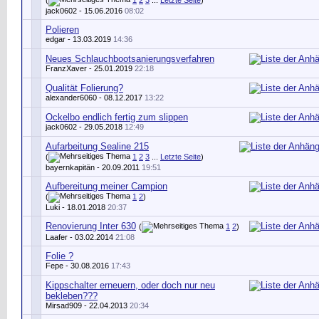
jack0602
- 15.06.2016
08:02
Polieren
edgar
- 13.03.2019
14:36
Neues Schlauchbootsanierungsverfahren
FranzXaver
- 25.01.2019
22:18
Qualität Folierung?
alexander6060
- 08.12.2017
13:22
Ockelbo endlich fertig zum slippen
jack0602
- 29.05.2018
12:49
Aufarbeitung Sealine 215
(
1
2
3
...
Letzte Seite
)
bayernkapitän
- 20.09.2011
19:51
Aufbereitung meiner Campion
(
1
2
)
Luki
- 18.01.2018
20:37
Renovierung Inter 630
(
1
2
)
Laafer
- 03.02.2014
21:08
Folie ?
Fepe
- 30.08.2016
17:43
Kippschalter erneuern, oder doch nur neu
bekleben???
Mirsad909
- 22.04.2013
20:34