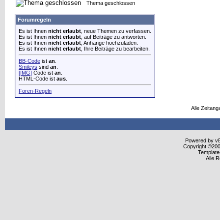
Thema geschlossen
Forumregeln
Es ist Ihnen
nicht erlaubt
, neue Themen zu verfassen.
Es ist Ihnen
nicht erlaubt
, auf Beiträge zu antworten.
Es ist Ihnen
nicht erlaubt
, Anhänge hochzuladen.
Es ist Ihnen
nicht erlaubt
, Ihre Beiträge zu bearbeiten.
BB-Code
ist
an
.
Smileys
sind
an
.
[IMG]
Code ist
an
.
HTML-Code ist
aus
.
Foren-Regeln
Alle Zeitang
Powered by vBu
Copyright ©2000
Template
Alle 