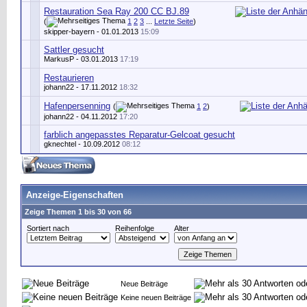
Restauration Sea Ray 200 CC BJ.89
(
1
2
3
...
Letzte Seite
)
skipper-bayern
- 01.01.2013
15:09
Sattler gesucht
MarkusP
- 03.01.2013
17:19
Restaurieren
johann22
- 17.11.2012
18:32
Hafenpersenning
(
1
2
)
johann22
- 04.11.2012
17:20
farblich angepasstes Reparatur-Gelcoat gesucht
gknechtel
- 10.09.2012
08:12
Anzeige-Eigenschaften
Zeige Themen 1 bis 30 von 66
Sortiert nach
Reihenfolge
Alter
Neue Beiträge
Keine neuen Beiträge